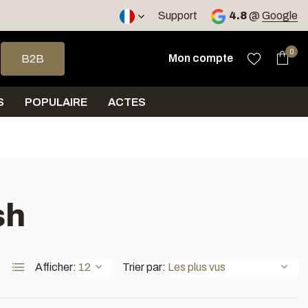
, RO
Expédition sous 5 jours
Support
4.8
@
Google
 haut et bas pour sélectionner le résultat disponible. Appuyez sur 
0
Mon compte
B2B
S
POPULAIRE
ACTES
sh
Afficher:
Trier par: