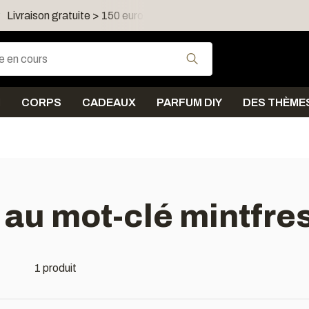
Livraison gratuite > 150 euro dans FR, LU, UK, IE, AT, PL, CZ
Utilisez les flèches
N
CORPS
CADEAUX
PARFUM DIY
DES THÈME
 au mot-clé mintfre
1 produit