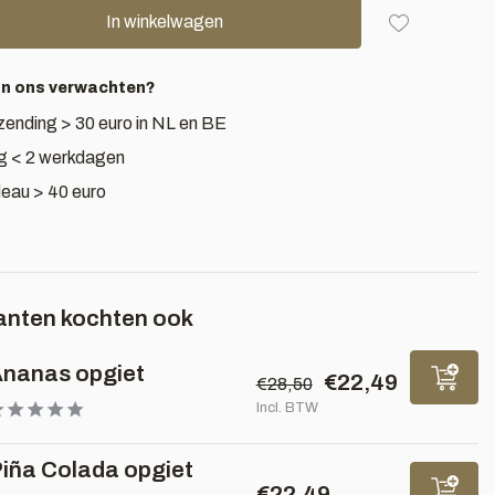
In winkelwagen
an ons verwachten?
zending > 30 euro in NL en BE
g < 2 werkdagen
deau > 40 euro
anten kochten ook
nanas opgiet
€22,49
€28,50
Incl. BTW
iña Colada opgiet
€22,49