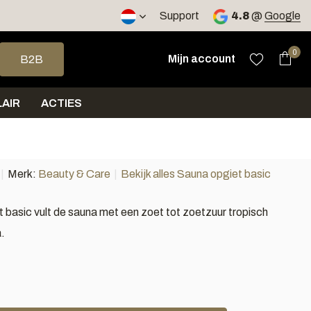
Support
4.8
@
Google
op en neer om een beschikbaar resultaat te selecteren. Druk op 
0
Mijn account
B2B
AIR
ACTIES
Merk:
Beauty & Care
Bekijk alles Sauna opgiet basic
 basic vult de sauna met een zoet tot zoetzuur tropisch
.