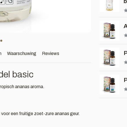
b
A
P
n
Waarschuwing
Reviews
el basic
P
tropisch ananas aroma.
voor een fruitige zoet-zure ananas geur.