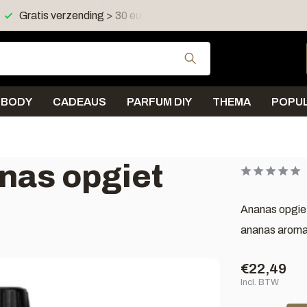
 in NL en BE
Verzending < 2 werkdagen
Gebruik de pijltjes 
BODY
CADEAUS
PARFUM DIY
THEMA
POPUL
nas opgiet
Ananas opgiet
ananas aroma
€22,49
Incl. BTW