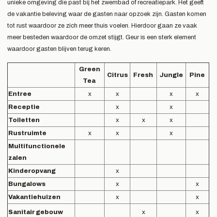
unieke omgeving die past bij het zwembad of recreatiepark. Het geeft
de vakantie beleving waar de gasten naar opzoek zijn. Gasten komen
tot rust waardoor ze zich meer thuis voelen. Hierdoor gaan ze vaak
meer besteden waardoor de omzet stijgt. Geur is een sterk element
waardoor gasten blijven terug keren.
Green
Citrus
Fresh
Jungle
Pine
Tea
Entree
x
x
x
x
Receptie
x
x
Toiletten
x
x
x
Rustruimte
x
x
x
Multifunctionele
zalen
Kinderopvang
x
Bungalows
x
x
Vakantiehuizen
x
x
Sanitair gebouw
x
x