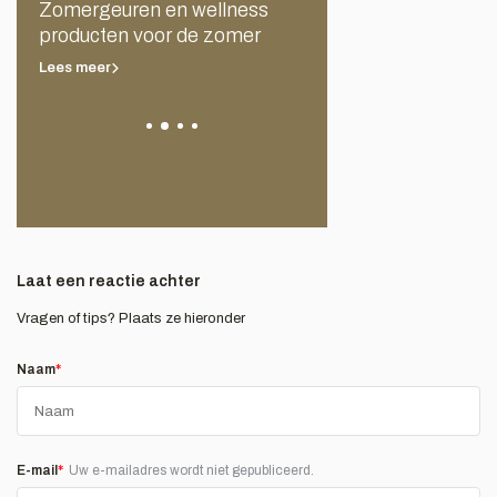
Zomergeuren en wellness
Spirituele geuren
producten voor de zomer
Lees meer
Lees meer
Laat een reactie achter
Vragen of tips? Plaats ze hieronder
Naam
*
E-mail
*
Uw e-mailadres wordt niet gepubliceerd.