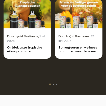
Door
Ingrid Bastiaans
,
1 juli
Door
Ingrid Bastiaans
,
24
2026
juni 2026
Ontdek onze tropische
Zomergeuren en wellness
eilandproducten
producten voor de zomer