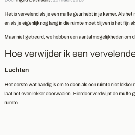
, 1 mei 2026
Door Ingrid Bastiaans, 13 augustus 2025
Doo
 geuren
Tips voor het
O
Het is vervelend als je een muffe geur hebt in je kamer. Als het n
en als je eigenlijk nog lang in die ruimte moet blijven is het fij
creëren van een spa
t
ervaring thuis
e
Maar niet getreurd, we hebben een aantal mogelijkheden om de 
Hoe verwijder ik een vervelend
Lees meer
Le
Luchten
Het eerste wat handig is om te doen als een ruimte niet lekker 
laat het even lekker doorwaaien. Hierdoor verdwijnt de muffe geu
ruimte.