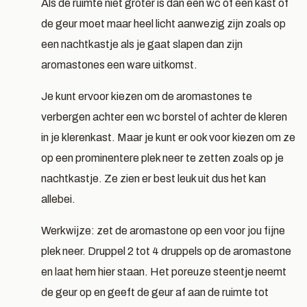
Als de ruimte niet groter is dan een wc of een kast of
de geur moet maar heel licht aanwezig zijn zoals op
een nachtkastje als je gaat slapen dan zijn
aromastones een ware uitkomst.
Je kunt ervoor kiezen om de aromastones te
verbergen achter een wc borstel of achter de kleren
in je klerenkast. Maar je kunt er ook voor kiezen om ze
op een prominentere plek neer te zetten zoals op je
nachtkastje. Ze zien er best leuk uit dus het kan
allebei.
Werkwijze: zet de aromastone op een voor jou fijne
plek neer. Druppel 2 tot 4 druppels op de aromastone
en laat hem hier staan. Het poreuze steentje neemt
de geur op en geeft de geur af aan de ruimte tot