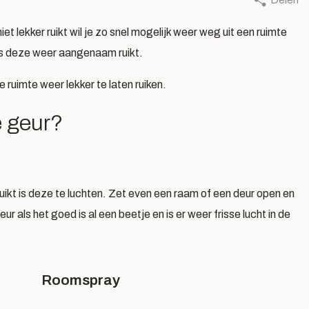
r Ingrid Bastiaans, 1 juli 2026
Door Ingrid Bastiaans, 24 
ntdek onze
Zomergeure
iet lekker ruikt wil je zo snel mogelijk weer weg uit een ruimte
n als deze weer aangenaam ruikt.
ropische
wellness pro
ilandproducten
voor de zome
ruimte weer lekker te laten ruiken.
e geur?
es meer
Lees meer
ruikt is deze te luchten. Zet even een raam of een deur open en
r als het goed is al een beetje en is er weer frisse lucht in de
Roomspray