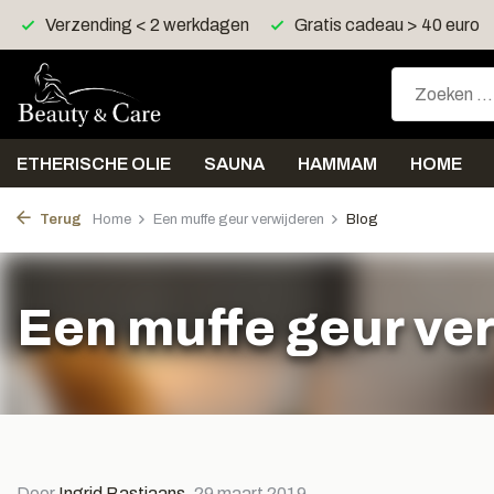
Gratis cadeau > 40 euro
Gratis verzending > 30 euro
ETHERISCHE OLIE
SAUNA
HAMMAM
HOME
Terug
Home
Een muffe geur verwijderen
Blog
Een muffe geur ve
Door
Ingrid Bastiaans
, 29 maart 2019