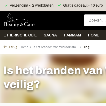
Gratis cadeau > 40 euro
Gratis verzending > 30 euro
ETHERISCHE OLIE
SAUNA
HAMMAM
HOME
Terug
Home
Is het branden van Wierook sto...
Blog
Is het branden van
veilig?