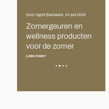
juni 2026
Door Ingrid Bastiaans, 1 mei 2026
Door In
n en
Spirituele geuren
Tip
ducten
cre
Lees meer
r
erv
Lees m