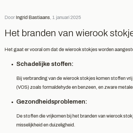
Door
Ingrid Bastiaans
, 1 januari 2025
, 1 mei 2026
Door Ingrid Bastiaans, 13 augustus 2025
Doo
 geuren
Tips voor het
O
Het branden van wierook stokje
creëren van een spa
t
Het gaat er vooral om dat de wierook stokjes worden aangest
ervaring thuis
e
Schadelijke stoffen:
Lees meer
Le
Bij verbranding van de wierook stokjes komen stoffen vrij
(VOS) zoals formaldehyde en benzeen, en zware metale
Gezondheidsproblemen:
De stoffen die vrijkomen bij het branden van wierook stokj
misselijkheid en duizeligheid.