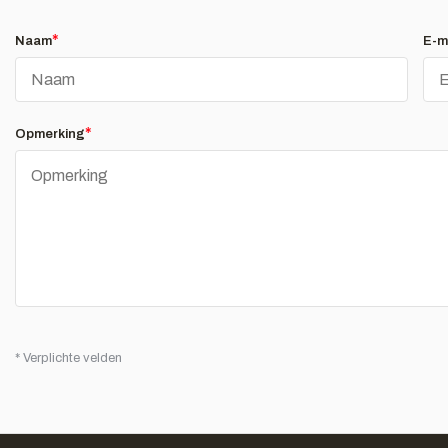
*
Naam
E-m
*
Opmerking
* Verplichte velden