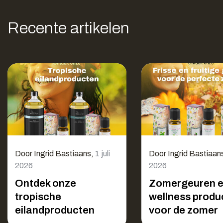
Recente artikelen
Door
Ingrid Bastiaans
,
1 juli
Door
Ingrid Bastiaan
2026
2026
Ontdek onze
Zomergeuren 
tropische
wellness produ
eilandproducten
voor de zomer