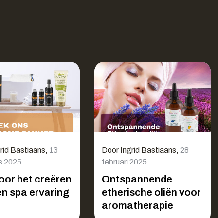
rid Bastiaans
,
13
Door
Ingrid Bastiaans
,
28
s 2025
februari 2025
oor het creëren
Ontspannende
en spa ervaring
etherische oliën voor
aromatherapie