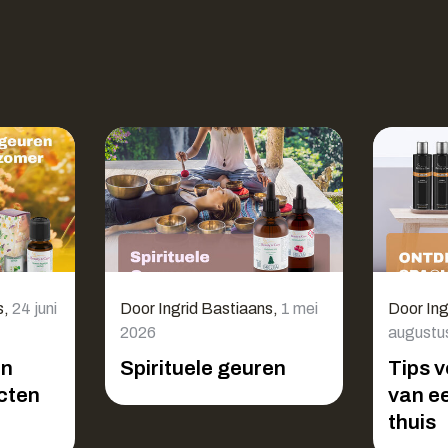
s
,
24 juni
Door
Ingrid Bastiaans
,
1 mei
Door
Ing
2026
augustu
en
Spirituele geuren
Tips v
cten
van e
thuis