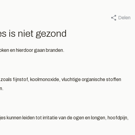
Delen
r Ingrid Bastiaans, 1 juli 2026
Door Ingrid Bastiaans, 24 
ntdek onze
Zomergeure
s is niet gezond
ropische
wellness pro
oken en hierdoor gaan branden.
ilandproducten
voor de zome
es meer
Lees meer
 zoals fijnstof, koolmonoxide, vluchtige organische stoffen
n.
es kunnen leiden tot irritatie van de ogen en longen, hoofdpijn,