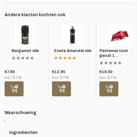
Andere klanten kochten ook
Bergamot olie
Zoete Amandel olie
Pestemal rood
geruit 1...
€7,95
€12,95
€18,50
Incl. BTW
Incl. BTW
Incl. BTW
Waarschuwing
-
Ingredienten