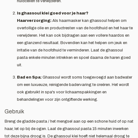
huidcellen te verwijderen.
Is ghassoul klei goed voor je haar?
Haarverzorging:
Als haarmasker kan ghassoul helpen om
overtollige olie en productresten van de hoofdhuid en het haar te
verwijderen. Het kan ook bijdragen aan een vollere haardos en
een glanzend resultaat. Bovendien kan het helpen om jeuk en
irritatie van de hoofdhuid te verminderen. Laat de ghassoul
pasta enkele minuten intrekken en spoel daarna de haren goed
uit.
Bad en Spa:
Ghassoul wordt soms toegevoegd aan badwater
om een luxueuze, reinigende badervaring te creëren. Het wordt
ook gebruikt in spa's voor lichaamspakkingen en
behandelingen voor zijn ontgiftende werking.
Gebruik
Breng de gladde pasta / het mengsel aan op een schone huid of op nat
haar, let op bij de ogen. Laat de ghassoul pasta 15 minuten inwerken
tot deze bijna droog is. De ghassoul klei hoeft niet helemaal droog te