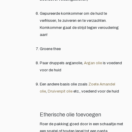
Gepureerde komkommer om de huid te
verfrissen, te zuiveren en te verzachten.
Komkommer gaat de strijd tegen veroudering
aan!
Groene thee
Paar druppels arganolie,
Argan olie
is voedend
voor de huid
Een andere basis olie zoals
Zoete Amandel
olie
,
Druivenpit olie
etc., voedend voor de huid
Etherische olie toevoegen
Roer de pakking goed door in een schaaltje met
een spatel of houten lepel tot een pasta.