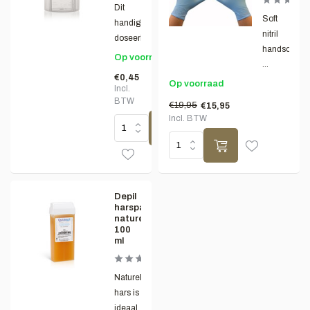
Dit
Soft
handige
nitril
doseerbekertj...
handschoe
Op voorraad
...
€0,45
Op voorraad
Incl.
BTW
€19,95
€15,95
Incl. BTW
Depil
harspatroon
naturel
100
ml
Naturel
hars is
ideaal