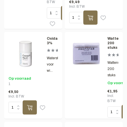
BTW
€9,49
Incl. BTW
Oxidantliquid
Wattensta
3%
200
stuks
Waterstofperoxide
Wattenstaafj
voor
200
wi...
stuks
Op voorraad
Op voorra
1
€1,95
€9,50
Incl.
Incl. BTW
BTW