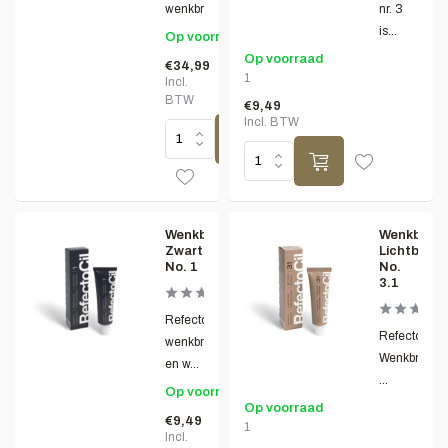
wenkbrauwverfset...
nr. 3
is...
Op voorraad
Op voorraad
€34,99
1
Incl.
BTW
€9,49
Incl. BTW
Wenkbrauwverf
Wenkbrauw
Zwart
Lichtbruin
No. 1
No.
3.1
RefectoCil
Refectocil
wenkbrauw
Wenkbrauwv
en w...
...
Op voorraad
Op voorraad
€9,49
1
Incl.