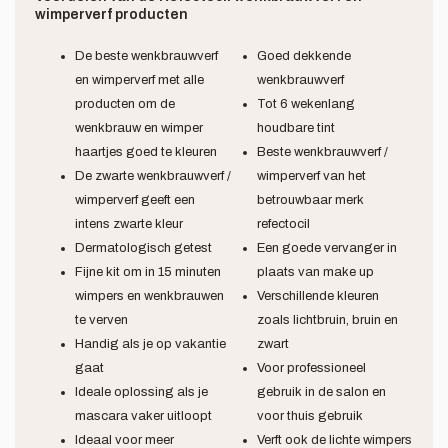
wimperverf producten
De beste wenkbrauwverf
Goed dekkende
en wimperverf met alle
wenkbrauwverf
producten om de
Tot 6 wekenlang
wenkbrauw en wimper
houdbare tint
haartjes goed te kleuren
Beste wenkbrauwverf /
De zwarte wenkbrauwverf /
wimperverf van het
wimperverf geeft een
betrouwbaar merk
intens zwarte kleur
refectocil
Dermatologisch getest
Een goede vervanger in
Fijne kit om in 15 minuten
plaats van make up
wimpers en wenkbrauwen
Verschillende kleuren
te verven
zoals lichtbruin, bruin en
Handig als je op vakantie
zwart
gaat
Voor professioneel
Ideale oplossing als je
gebruik in de salon en
mascara vaker uitloopt
voor thuis gebruik
Ideaal voor meer
Verft ook de lichte wimpers