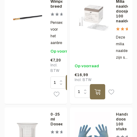
Wimper/wenkbrauwverfpenseel
Milia
breed
naalden,
doosje
100
naalden
Penseel
voor
het
Deze
aanbreng...
milia
naalden
Op voorraad
zijn s...
€7,20
Incl.
Op voorraad
BTW
€16,99
Incl. BTW
0-25
Handscho
ml
doos
Doseerbekertje
100
stuks