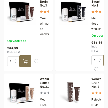
Bruin
Zwart
No.3
No.1
Geef
Met
wimpers
deze
en
wenkbrauwver
wenkbrauw...
Op voorra
Op voorraad
€34,99
Incl.
€34,99
BTW
Incl. BTW
Wenkbrauwverfset
Wenkbrauw
Lichtbruin
Bruin
No.3.1
No. 3
Met
RefectoCil
deze
Bruin