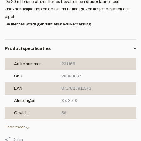
De 20 ml bruine glazen flesjes bevatten een druppelaar en een
kindvriendelijke dop en de 100 ml bruine glazen flesjes bevatten een
pipet.
De liter fles wordt gebruikt als navulverpakking.
Productspecificaties
Artikelnummer
231168
SKU
20053067
EAN
8717825911573
Afmetingen
3 x 3 x 8
Gewicht
58
Toon meer
Delen