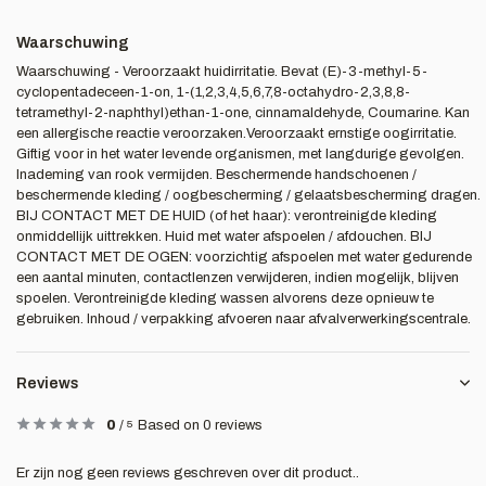
Waarschuwing
Waarschuwing - Veroorzaakt huidirritatie. Bevat (E)-3-methyl-5-
cyclopentadeceen-1-on, 1-(1,2,3,4,5,6,7,8-octahydro-2,3,8,8-
tetramethyl-2-naphthyl)ethan-1-one, cinnamaldehyde, Coumarine. Kan
een allergische reactie veroorzaken.Veroorzaakt ernstige oogirritatie.
Giftig voor in het water levende organismen, met langdurige gevolgen.
Inademing van rook vermijden. Beschermende handschoenen /
beschermende kleding / oogbescherming / gelaatsbescherming dragen.
BIJ CONTACT MET DE HUID (of het haar): verontreinigde kleding
onmiddellijk uittrekken. Huid met water afspoelen / afdouchen. BIJ
CONTACT MET DE OGEN: voorzichtig afspoelen met water gedurende
een aantal minuten, contactlenzen verwijderen, indien mogelijk, blijven
spoelen. Verontreinigde kleding wassen alvorens deze opnieuw te
gebruiken. Inhoud / verpakking afvoeren naar afvalverwerkingscentrale.
Reviews
0
/
5
Based on 0 reviews
Er zijn nog geen reviews geschreven over dit product..