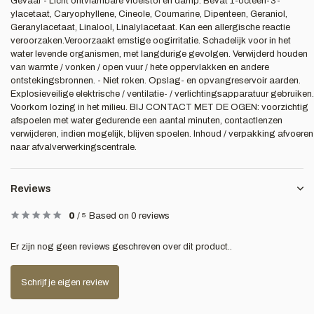
Gevaar - Licht ontvlambare vloeistof en damp. Bevat 1-octeen-3-
ylacetaat, Caryophyllene, Cineole, Coumarine, Dipenteen, Geraniol,
Geranylacetaat, Linalool, Linalylacetaat. Kan een allergische reactie
veroorzaken.Veroorzaakt ernstige oogirritatie. Schadelijk voor in het
water levende organismen, met langdurige gevolgen. Verwijderd houden
van warmte / vonken / open vuur / hete oppervlakken en andere
ontstekingsbronnen. - Niet roken. Opslag- en opvangreservoir aarden.
Explosieveilige elektrische / ventilatie- / verlichtingsapparatuur gebruiken.
Voorkom lozing in het milieu. BIJ CONTACT MET DE OGEN: voorzichtig
afspoelen met water gedurende een aantal minuten, contactlenzen
verwijderen, indien mogelijk, blijven spoelen. Inhoud / verpakking afvoeren
naar afvalverwerkingscentrale.
Reviews
0
/
5
Based on 0 reviews
Er zijn nog geen reviews geschreven over dit product..
Schrijf je eigen review