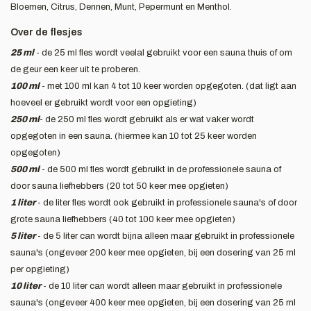
Bloemen, Citrus, Dennen, Munt, Pepermunt en Menthol.
Over de flesjes
25 ml
- de 25 ml fles wordt veelal gebruikt voor een sauna thuis of om
de geur een keer uit te proberen.
100 ml
- met 100 ml kan 4 tot 10 keer worden opgegoten. (dat ligt aan
hoeveel er gebruikt wordt voor een opgieting)
250 ml
- de 250 ml fles wordt gebruikt als er wat vaker wordt
opgegoten in een sauna. (hiermee kan 10 tot 25 keer worden
opgegoten)
500 ml
- de 500 ml fles wordt gebruikt in de professionele sauna of
door sauna liefhebbers (20 tot 50 keer mee opgieten)
1 liter
- de liter fles wordt ook gebruikt in professionele sauna's of door
grote sauna liefhebbers (40 tot 100 keer mee opgieten)
5 liter
- de 5 liter can wordt bijna alleen maar gebruikt in professionele
sauna's (ongeveer 200 keer mee opgieten, bij een dosering van 25 ml
per opgieting)
10 liter
- de 10 liter can wordt alleen maar gebruikt in professionele
sauna's (ongeveer 400 keer mee opgieten, bij een dosering van 25 ml