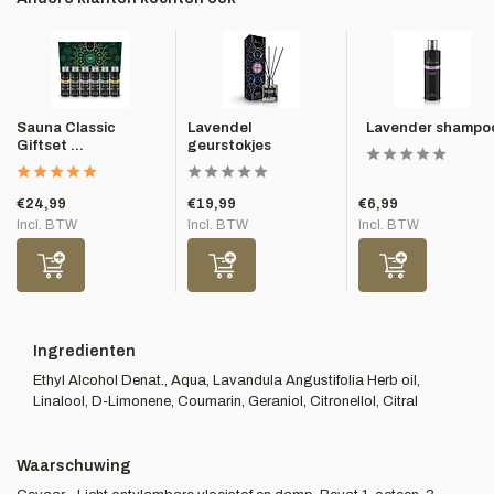
Sauna Classic
Lavendel
Lavender shampo
Giftset ...
geurstokjes
€24,99
€19,99
€6,99
Incl. BTW
Incl. BTW
Incl. BTW
Ingredienten
Ethyl Alcohol Denat., Aqua, Lavandula Angustifolia Herb oil,
Linalool, D-Limonene, Coumarin, Geraniol, Citronellol, Citral
Waarschuwing