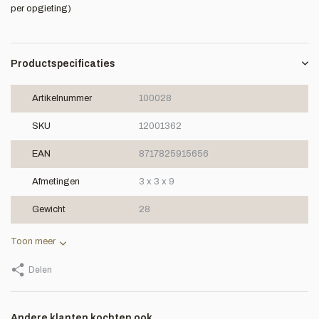
per opgieting)
Productspecificaties
Artikelnummer
100028
SKU
12001362
EAN
8717825915656
Afmetingen
3 x 3 x 9
Gewicht
28
Toon meer
Delen
Andere klanten kochten ook