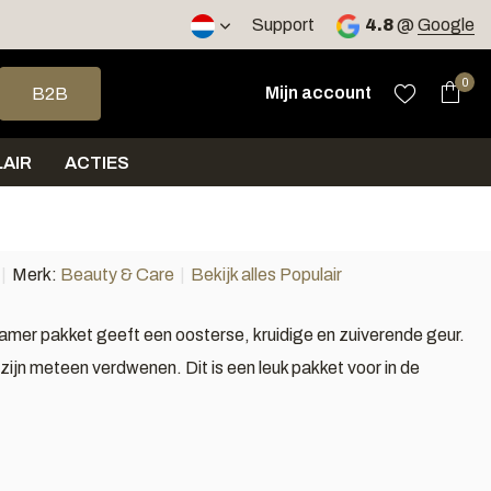
2 werkdagen
Support
4.8
@
Google
op en neer om een beschikbaar resultaat te selecteren. Druk op 
0
Mijn account
B2B
AIR
ACTIES
Merk:
Beauty & Care
Bekijk alles Populair
r pakket geeft een oosterse, kruidige en zuiverende geur.
zijn meteen verdwenen. Dit is een leuk pakket voor in de