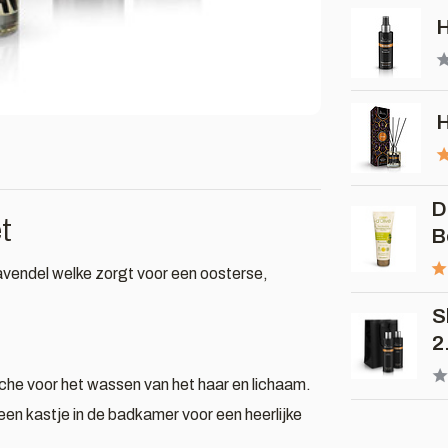
H
D
t
B
endel welke zorgt voor een oosterse,
S
2.
e voor het wassen van het haar en lichaam.
n kastje in de badkamer voor een heerlijke