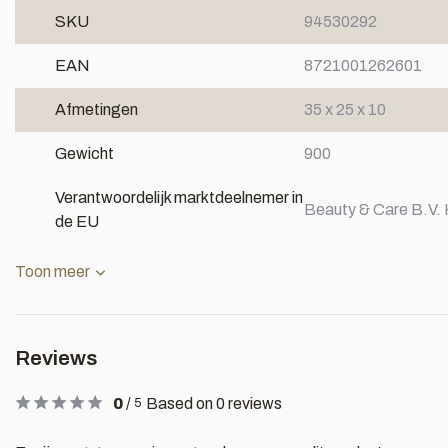
SKU
94530292
EAN
8721001262601
Afmetingen
35 x 25 x 10
Gewicht
900
Verantwoordelijk marktdeelnemer in
Beauty & Care B.V. 
de EU
Toon meer
Reviews
0
/
Based on 0 reviews
5