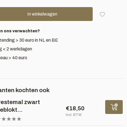
In winkelwagen
an ons verwachten?
zending > 30 euro in NL en BE
g < 2 werkdagen
deau > 40 euro
anten kochten ook
estemal zwart
€18,50
eblokt...
Incl. BTW