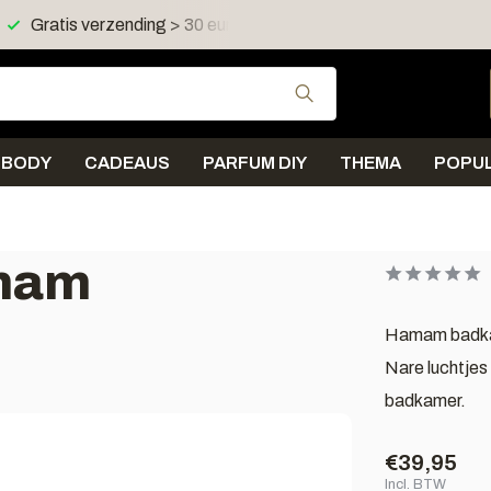
Gratis verzending > 30 euro in NL en BE
Verzending < 
Gebruik de pijltjes 
BODY
CADEAUS
PARFUM DIY
THEMA
POPUL
amam
Hamam badkame
Nare luchtjes 
badkamer.
€39,95
Incl. BTW