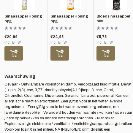
Sinaasappel Honing
Sinaasappel Honing
Bloedsinaasappel
opg...
opg...
olie
€20,99
€24,95
€5,75
Incl. BTW
Incl. BTW
Incl. BTW
Waarschuwing
Gevaar - Ontvlambare vloeistof en damp. Veroorzaakt huidirritatie. Bevat
(-)-pin-2(3)-ene, 3,7,7-trimethylbicyclo[4.1.0]hept-3-ene, Citral,
Citronellol, Coumarine, Dipenteen, Geraniol, Linalool, piperonal. Kan een
allergische reactie veroorzaken.Zeer giftig voor in het water levende
organismen. Zeer giftig voor in het water levende organismen, met
langdurige gevolgen. Verwijderd houden van warmte / vonken / open vuur
/ hete oppervlakken en andere ontstekingsbronnen. - Niet roken.
Explosieveilige elektrische / ventilatie- / verlichtingsapparatuur gebruiken.
Voorkom lozing in het milieu. NA INSLIKKEN: onmiddellijk een