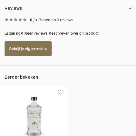
Reviews
0
/
5
Based on 0 reviews
Er zijn nog geen reviews geschreven over dit product..
Schrijf je eigen review
Eerder bekeken