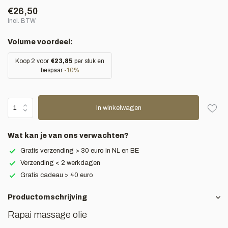
€26,50
Incl. BTW
Volume voordeel:
Koop 2 voor
€23,85
per stuk en
bespaar
-10%
In winkelwagen
Wat kan je van ons verwachten?
Gratis verzending > 30 euro in NL en BE
Verzending < 2 werkdagen
Gratis cadeau > 40 euro
Productomschrijving
Rapai massage olie