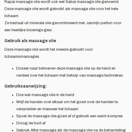
Rapai massage olie wordt ook wel Sabai massage olie genoemd.
Deze massage olie wordt gebruikt als massage olie voor het hele
lichaam.
Ze bestaat uit minerale olie gecombineerd met Jasmijn parfum voor
een heerlijke bloemige geur.
Gebruik als massage olie
Deze massage olie wordt het meeste gebruikt voor
lichaamsmassages.
Doseer naar behoeven deze massage olie op de hand en
verdeel over het lichaam met behulp van massage technieken.
Gebruiksaanwijzing:
Doe wat massage olie in de hand
Wrijf de handen over elkaar om het goed over de handen te
verspreiden en masseer het lichaam
Spoel de massage olie goed af of gebruik een warm kompres
Droog de huid af
Gebruik After massage als de massage olie na de behandeling