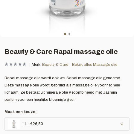
Beauty & Care Rapai massage olie
Merk:
Beauty & Care
Bekijk alles Massage olie
Rapai massage olie wordt ook wel Sabai massage olie genoemd.
Deze massage olie wordt gebruikt als massage olie voor het hele
lichaam. Ze bestaat uit minerale olie gecombineerd met Jasmijn
parfum voor een heerlijke bloemige geur.
Maak een keuze:
1 L - €26,50