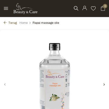
0
Terug
Home
Rapai massage olie