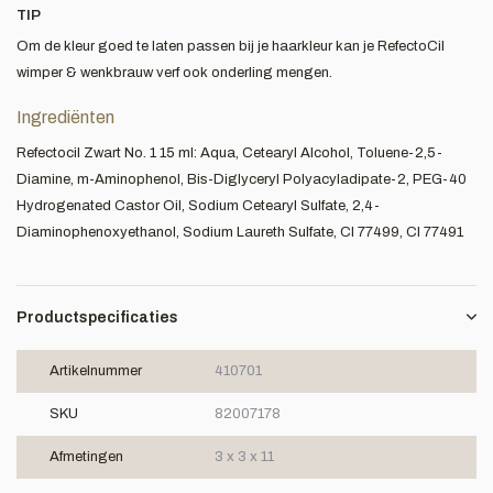
TIP
Om de kleur goed te laten passen bij je haarkleur kan je RefectoCil
wimper & wenkbrauw verf ook onderling mengen.
Ingrediënten
Refectocil Zwart No. 1 15 ml: Aqua, Cetearyl Alcohol, Toluene-2,5-
Diamine, m-Aminophenol, Bis-Diglyceryl Polyacyladipate-2, PEG-40
Hydrogenated Castor Oil, Sodium Cetearyl Sulfate, 2,4-
Diaminophenoxyethanol, Sodium Laureth Sulfate, CI 77499, CI 77491
Productspecificaties
Artikelnummer
410701
SKU
82007178
Afmetingen
3 x 3 x 11