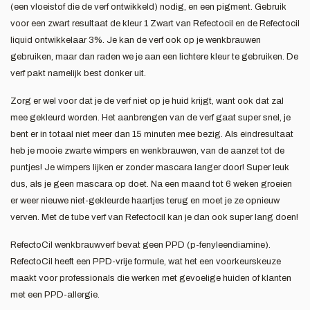
(een vloeistof die de verf ontwikkeld) nodig, en een pigment. Gebruik
voor een zwart resultaat de kleur 1 Zwart van Refectocil en de Refectocil
liquid ontwikkelaar 3%. Je kan de verf ook op je wenkbrauwen
gebruiken, maar dan raden we je aan een lichtere kleur te gebruiken. De
verf pakt namelijk best donker uit.
Zorg er wel voor dat je de verf niet op je huid krijgt, want ook dat zal
mee gekleurd worden. Het aanbrengen van de verf gaat super snel, je
bent er in totaal niet meer dan 15 minuten mee bezig. Als eindresultaat
heb je mooie zwarte wimpers en wenkbrauwen, van de aanzet tot de
puntjes! Je wimpers lijken er zonder mascara langer door! Super leuk
dus, als je geen mascara op doet. Na een maand tot 6 weken groeien
er weer nieuwe niet-gekleurde haartjes terug en moet je ze opnieuw
verven. Met de tube verf van Refectocil kan je dan ook super lang doen!
RefectoCil wenkbrauwverf bevat geen PPD (p-fenyleendiamine).
RefectoCil heeft een PPD-vrije formule, wat het een voorkeurskeuze
maakt voor professionals die werken met gevoelige huiden of klanten
met een PPD-allergie.