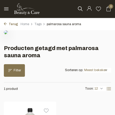
0
Terug
Home
Tags
palmarosa sauna aroma
Producten getagd met palmarosa
sauna aroma
Sorteren op:
Filter
Toon:
1 product