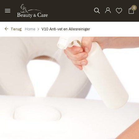
0
Terug
Home
V10 Anti-vet en Allesreiniger