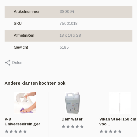
Artikelnummer
380094
SKU
75001018
Afmetingen
18 x 14 x 28
Gewicht
5185
Delen
Andere klanten kochten ook
V-8
Demiwater
Vikan Steel 150 cm
Universeelreiniger
voo...