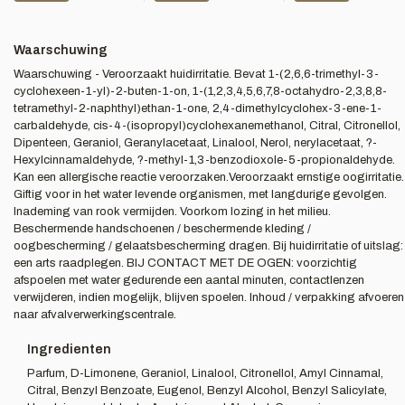
Waarschuwing
Waarschuwing - Veroorzaakt huidirritatie. Bevat 1-(2,6,6-trimethyl-3-
cyclohexeen-1-yl)-2-buten-1-on, 1-(1,2,3,4,5,6,7,8-octahydro-2,3,8,8-
tetramethyl-2-naphthyl)ethan-1-one, 2,4-dimethylcyclohex-3-ene-1-
carbaldehyde, cis-4-(isopropyl)cyclohexanemethanol, Citral, Citronellol,
Dipenteen, Geraniol, Geranylacetaat, Linalool, Nerol, nerylacetaat, ?-
Hexylcinnamaldehyde, ?-methyl-1,3-benzodioxole-5-propionaldehyde.
Kan een allergische reactie veroorzaken.Veroorzaakt ernstige oogirritatie.
Giftig voor in het water levende organismen, met langdurige gevolgen.
Inademing van rook vermijden. Voorkom lozing in het milieu.
Beschermende handschoenen / beschermende kleding /
oogbescherming / gelaatsbescherming dragen. Bij huidirritatie of uitslag:
een arts raadplegen. BIJ CONTACT MET DE OGEN: voorzichtig
afspoelen met water gedurende een aantal minuten, contactlenzen
verwijderen, indien mogelijk, blijven spoelen. Inhoud / verpakking afvoeren
naar afvalverwerkingscentrale.
Ingredienten
Parfum, D-Limonene, Geraniol, Linalool, Citronellol, Amyl Cinnamal,
Citral, Benzyl Benzoate, Eugenol, Benzyl Alcohol, Benzyl Salicylate,