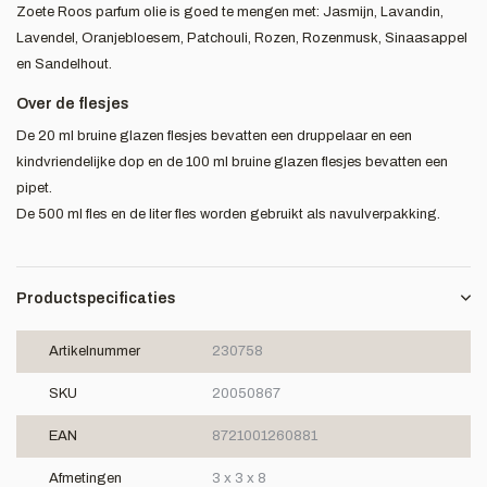
Zoete Roos parfum olie is goed te mengen met: Jasmijn, Lavandin,
Lavendel, Oranjebloesem, Patchouli, Rozen, Rozenmusk, Sinaasappel
en Sandelhout.
Over de flesjes
De 20 ml bruine glazen flesjes bevatten een druppelaar en een
kindvriendelijke dop en de 100 ml bruine glazen flesjes bevatten een
pipet.
De 500 ml fles en de liter fles worden gebruikt als navulverpakking.
Productspecificaties
Artikelnummer
230758
SKU
20050867
EAN
8721001260881
Afmetingen
3 x 3 x 8