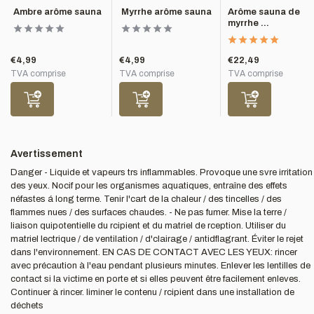
Ambre arôme sauna
Myrrhe arôme sauna
Arôme sauna de
myrrhe ...
€4,99
€4,99
€22,49
TVA comprise
TVA comprise
TVA comprise
Avertissement
Danger - Liquide et vapeurs trs inflammables. Provoque une svre irritation
des yeux. Nocif pour les organismes aquatiques, entraîne des effets
néfastes á long terme. Tenir l'cart de la chaleur / des tincelles / des
flammes nues / des surfaces chaudes. - Ne pas fumer. Mise la terre /
liaison quipotentielle du rcipient et du matriel de rception. Utiliser du
matriel lectrique / de ventilation / d'clairage / antidflagrant. Éviter le rejet
dans l'environnement. EN CAS DE CONTACT AVEC LES YEUX: rincer
avec précaution à l'eau pendant plusieurs minutes. Enlever les lentilles de
contact si la victime en porte et si elles peuvent être facilement enleves.
Continuer à rincer. liminer le contenu / rcipient dans une installation de
déchets