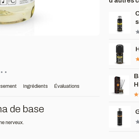
d'autres 
C
s
H
B
H
ssement
Ingrédients
Évaluations
na de base
G
ème nerveux.