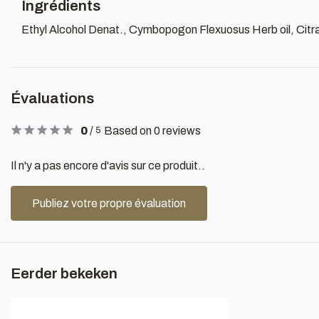
Ingrédients
Ethyl Alcohol Denat., Cymbopogon Flexuosus Herb oil, Citral
Évaluations
0
/
Based on 0 reviews
5
Il n'y a pas encore d'avis sur ce produit..
Publiez votre propre évaluation
Eerder bekeken