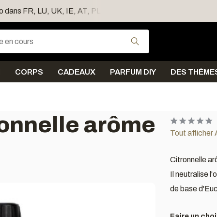
ro dans FR, LU, UK, IE, AT, PL, CZ, RO
Expédition sous 5 j
Utilisez les flèches
N
CORPS
CADEAUX
PARFUM DIY
DES THÈME
ronnelle arôme
Tout afficher
Citronnelle a
Il neutralise l
de base d'Euc
Faire un choi