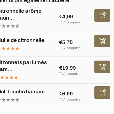
clients ont également acheté
itronnelle arôme
€4,99
aun...
TVA comprise
uile de citronnelle
€5,75
TVA comprise
âtonnets parfumés
€19,99
am...
TVA comprise
el douche hamam
€6,99
TVA comprise