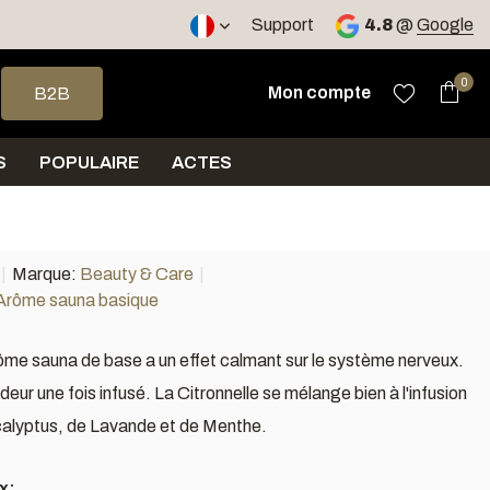
ours
Support
4.8
@
Google
 haut et bas pour sélectionner le résultat disponible. Appuyez sur 
0
Mon compte
B2B
S
POPULAIRE
ACTES
Marque:
Beauty & Care
 Arôme sauna basique
rôme sauna de base a un effet calmant sur le système nerveux.
'odeur une fois infusé. La Citronnelle se mélange bien à l'infusion
alyptus, de Lavande et de Menthe.
x: