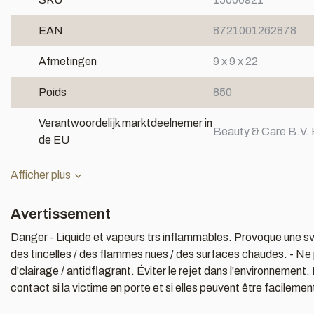
EAN
8721001262878
Afmetingen
9 x 9 x 22
Poids
850
Verantwoordelijk marktdeelnemer in
Beauty & Care B.V. 
de EU
Afficher plus
Avertissement
Danger - Liquide et vapeurs trs inflammables. Provoque une svre
des tincelles / des flammes nues / des surfaces chaudes. - Ne pas 
d'clairage / antidflagrant. Éviter le rejet dans l'environnem
contact si la victime en porte et si elles peuvent être facilemen