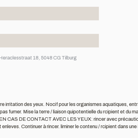
Heraclesstraat 18, 5048 CG Tilburg
 irritation des yeux. Nocif pour les organismes aquatiques, entraî
fumer. Mise la terre / liaison quipotentielle du rcipient et du matri
ent. EN CAS DE CONTACT AVEC LES YEUX: rincer avec précaution à 
t enleves. Continuer à rincer. liminer le contenu / rcipient dans une