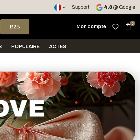
ours
Support
4.8
@
Google
 haut et bas pour sélectionner le résultat disponible. Appuyez sur 
0
Mon compte
B2B
S
POPULAIRE
ACTES