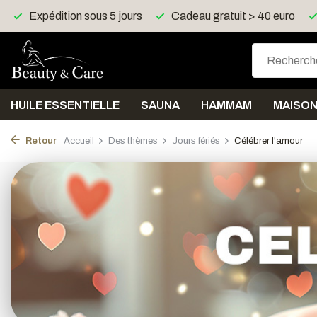
Cadeau gratuit > 40 euro
Livraison gratuite > 150 eu
HUILE ESSENTIELLE
SAUNA
HAMMAM
MAISO
Retour
Accueil
Des thèmes
Jours fériés
Célébrer l'amour