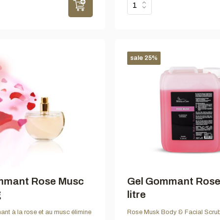
sale 25%
mmant Rose Musc
Gel Gommant Rose
g
litre
nt à la rose et au musc élimine
Rose Musk Body & Facial Scrub