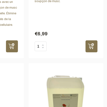
soupçon de musc.
ps avec un
pçon de musc
le. Élimine
tés de la
ellulaire.
€6,99