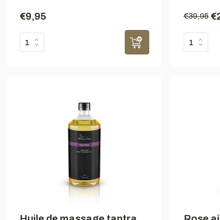
€9,95
€
€39,95
Huile de massage tantra
Rose ai