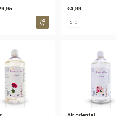
29,95
€4,99
r
Air oriental