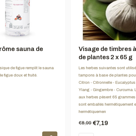
arôme sauna de
Visage de timbres 
de plantes 2 x 65 g
sique de figue remplit le sauna
Les herbes suivantes sont utili
 figue doux et fruité.
tampons à base de plantes pour 
Citron - Citronnelle - Eucalyptus
Ylang - Gingembre - Curcuma.
aux herbes pèsent 65 grammes 
sont emballés hermétiquement e
hermétiquemen
€7,19
€8,99