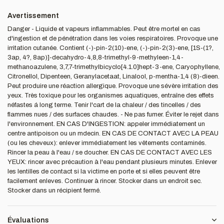
Avertissement
Danger - Liquide et vapeurs inflammables. Peut être mortel en cas
d'ingestion et de pénétration dans les voies respiratoires. Provoque une
irritation cutanée. Contient (-)-pin-2(10)-ene, (-)-pin-2(3)-ene, [1S-(1?,
3ap, 4?, 8ap)]-decahydro-4,8,8-trimethyl-9-methyleen-1,4-
methanoazulene, 3,7,7-trimethylbicyclo[4.1.0]hept-3-ene, Caryophyllene,
Citronellol, Dipenteen, Geranylacetaat, Linalool, p-mentha-1,4 (8)-dieen.
Peut produire une réaction allergique. Provoque une sévère irritation des
yeux. Très toxique pour les organismes aquatiques, entraîne des effets
néfastes á long terme. Tenir l'cart de la chaleur / des tincelles / des
flammes nues / des surfaces chaudes. - Ne pas fumer. Éviter le rejet dans
l'environnement. EN CAS D'INGESTION: appeler immédiatement un
centre antipoison ou un mdecin. EN CAS DE CONTACT AVEC LA PEAU
(ou les cheveux): enlever immédiatement les vêtements contaminés.
Rincer la peau à l'eau / se doucher. EN CAS DE CONTACT AVEC LES
YEUX: rincer avec précaution à l'eau pendant plusieurs minutes. Enlever
les lentilles de contact si la victime en porte et si elles peuvent être
facilement enleves. Continuer à rincer. Stocker dans un endroit sec.
Stocker dans un récipient fermé.
Évaluations