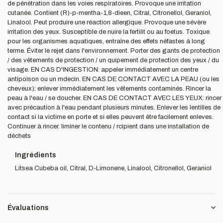
de pénétration dans les voies respiratoires. Provoque une irritation
cutanée. Contient (R)-p-mentha-1,8-dieen, Citral, Citronellol, Geraniol,
Linalool. Peut produire une réaction allergique. Provoque une sévère
irritation des yeux. Susceptible de nuire la fertilit ou au foetus. Toxique
pour les organismes aquatiques, entraîne des effets néfastes á long
terme. Éviter le rejet dans l'environnement. Porter des gants de protection
/ des vêtements de protection / un quipement de protection des yeux / du
visage. EN CAS D'INGESTION: appeler immédiatement un centre
antipoison ou un mdecin. EN CAS DE CONTACT AVEC LA PEAU (ou les
cheveux): enlever immédiatement les vêtements contaminés. Rincer la
peau à l'eau / se doucher. EN CAS DE CONTACT AVEC LES YEUX: rincer
avec précaution à l'eau pendant plusieurs minutes. Enlever les lentilles de
contact si la victime en porte et si elles peuvent être facilement enleves.
Continuer à rincer. liminer le contenu / rcipient dans une installation de
déchets
Ingrédients
Litsea Cubeba oil, Citral, D-Limonene, Linalool, Citronellol, Geraniol
Évaluations