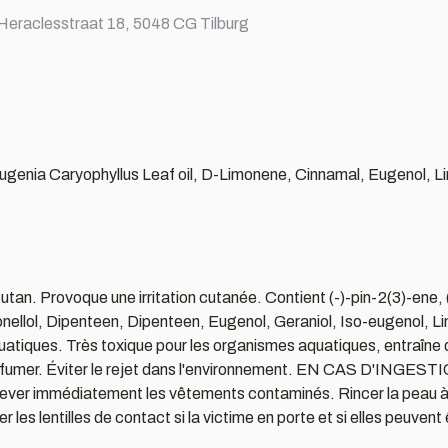
Heraclesstraat 18, 5048 CG Tilburg
ugenia Caryophyllus Leaf oil, D-Limonene, Cinnamal, Eugenol, Lina
tan. Provoque une irritation cutanée. Contient (-)-pin-2(3)-ene,
nellol, Dipenteen, Dipenteen, Eugenol, Geraniol, Iso-eugenol, Li
uatiques. Très toxique pour les organismes aquatiques, entraîne de
s fumer. Éviter le rejet dans l'environnement. EN CAS D'INGEST
er immédiatement les vêtements contaminés. Rincer la peau
 les lentilles de contact si la victime en porte et si elles peuven