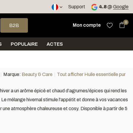
ours
Support
4.8
@
Google
 haut et bas pour sélectionner le résultat disponible. Appuyez sur 
0
Mon compte
B2B
S
POPULAIRE
ACTES
Marque:
Beauty & Care
Tout afficher Huile essentielle pur
hiver a un arôme épicé et chaud d’agrumes/épices qui rend les
 Le mélange hivernal stimule l'appétit et donne à vos vacances
er une atmosphère chaleureuse et cosy. Disponible à partir de 5