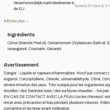
Verantwoordelijk marktdeelnemer in
Beauty & Care B.V. 
de EU
Afficher plus
Ingrédients
Citrus Sinensis Peel oil, Cinnamomum Zeylanicum Bark oil, E
Isoeugenol, Coumarin, Geraniol
Avertissement
Danger - Liquide et vapeurs inflammables. Nocif par contact cu
eugenol, Caryophyllene, Cineole, cinnamaldehyde, Citral, Citro
sévère irritation des yeux. Très toxique pour les organismes aq
tincelles / des flammes nues / des surfaces chaudes. - Ne pa
EN CAS DE CONTACT AVEC LA PEAU (ou les cheveux): enlev
rincer avec précaution à l'eau pendant plusieurs minutes. Enlever
contamins et les laver avant rutilisation