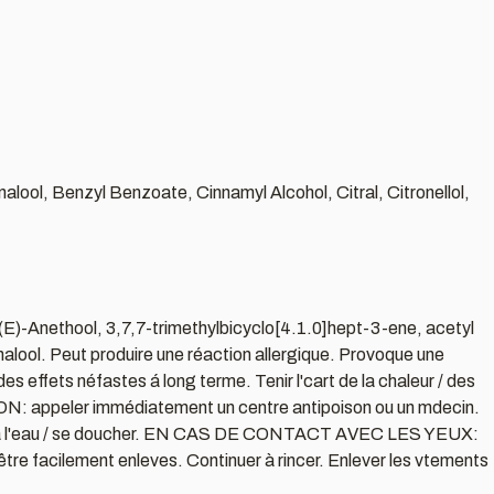
lool, Benzyl Benzoate, Cinnamyl Alcohol, Citral, Citronellol,
 (E)-Anethool, 3,7,7-trimethylbicyclo[4.1.0]hept-3-ene, acetyl
nalool. Peut produire une réaction allergique. Provoque une
s effets néfastes á long terme. Tenir l'cart de la chaleur / des
ION: appeler immédiatement un centre antipoison ou un mdecin.
 à l'eau / se doucher. EN CAS DE CONTACT AVEC LES YEUX:
t être facilement enleves. Continuer à rincer. Enlever les vtements