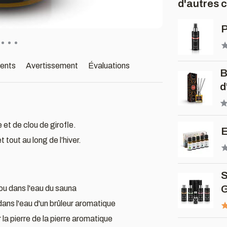
d'autres 
P
ients
Avertissement
Évaluations
B
d
 et de clou de girofle.
E
tout au long de l’hiver.
S
G
ou dans l'eau du sauna
dans l'eau d'un brûleur aromatique
 la pierre de la pierre aromatique