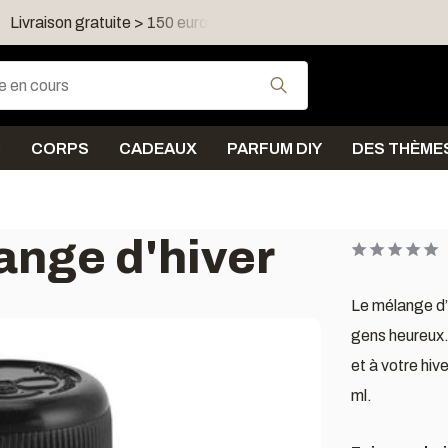
ro dans FR, LU, UK, IE, AT, PL, CZ, RO
Expédition sous 5 j
Utilisez les flèches
N
CORPS
CADEAUX
PARFUM DIY
DES THÈME
ange d'hiver
Le mélange d’
gens heureux.
et à votre hiv
ml.