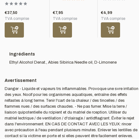
€37,50
€7,95
€4,99
TVA comprise
TVA comprise
TVA comprise
Ingrédients
Ethyl Alcohol Denat., Abies Sibirica Needle oil, D-Limonene
Avertissement
Danger - Liquide et vapeurs trs inflammables. Provoque une svre irritation
des yeux. Nocif pour les organismes aquatiques, entraîne des effets
néfastes á long terme. Tenir l'cart de la chaleur / des tincelles / des
flammes nues / des surfaces chaudes. - Ne pas fumer. Mise la terre /
liaison quipotentielle du rcipient et du matriel de rception. Utiliser du
matriel lectrique / de ventilation / d'clairage / antidflagrant. Éviter le rejet
dans l'environnement. EN CAS DE CONTACT AVEC LES YEUX: rincer
avec précaution à l'eau pendant plusieurs minutes. Enlever les lentilles de
contact si la victime en porte et si elles peuvent être facilement enleves.