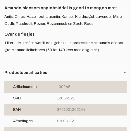
Amandelbloesem opgietmiddel is goed te mengen met:
Anijs, Citrus, Hazelnoot, Jasmijn, Kaneel, Kruidnagel, Lavendel, Mirre,
Oudh, Patchouli, Rozen, Rozenmusk en Zoete Roos.
Over de flesjes
1 liter - de liter fles wordt ook gebruikt in professionele sauna's of door
grote sauna liefhebbers (60 tot 140 keer mee opgieten)
Productspecificaties
Artikelnummer
100245
SKU
12056321
EAN
8721001262144
Afmetingen
9 x 9 x 22