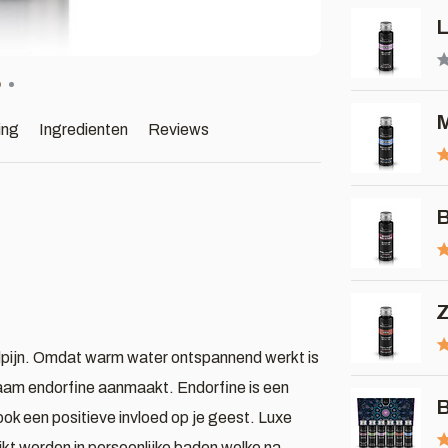
L
M
ing
Ingredienten
Reviews
B
Z
fdpijn. Omdat warm water ontspannend werkt is
haam endorfine aanmaakt. Endorfine is een
B
ook een positieve invloed op je geest. Luxe
ikt worden in persoonlijke baden welke na