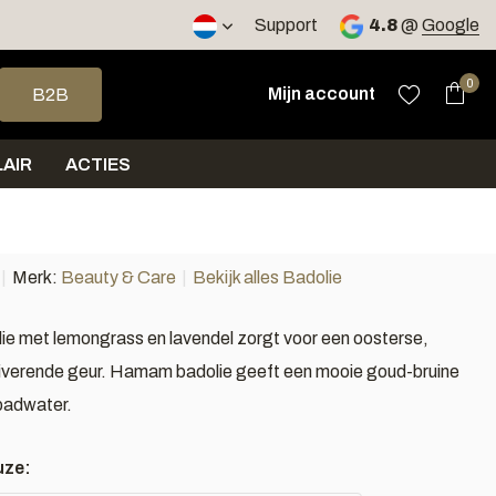
 werkdagen
Support
4.8
@
Google
op en neer om een beschikbaar resultaat te selecteren. Druk op 
0
Mijn account
B2B
AIR
ACTIES
Merk:
Beauty & Care
Bekijk alles Badolie
 met lemongrass en lavendel zorgt voor een oosterse,
uiverende geur. Hamam badolie geeft een mooie goud-bruine
 badwater.
uze: