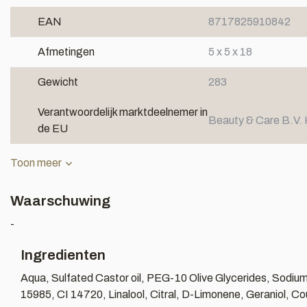
EAN
8717825910842
Afmetingen
5 x 5 x 18
Gewicht
283
Verantwoordelijk marktdeelnemer in
Beauty & Care B.V. 
de EU
Toon meer
Waarschuwing
-
Ingredienten
Aqua, Sulfated Castor oil, PEG-10 Olive Glycerides, Sodiu
15985, CI 14720, Linalool, Citral, D-Limonene, Geraniol, Cou