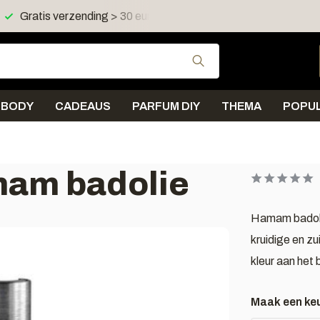
Gratis verzending > 30 euro in NL en BE
Verzending < 2
Gebruik de pijltjes 
BODY
CADEAUS
PARFUM DIY
THEMA
POPUL
mam badolie
Hamam badolie
kruidige en z
kleur aan het
Maak een ke