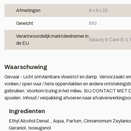
Afmetingen
9 x 9 x 22
Gewicht
893
Verantwoordelijk marktdeelnemer in
Beauty & Care B.V. 
de EU
Waarschuwing
Gevaar - Licht ontvlambare vloeistof en damp. Veroorzaakt ern
vonken / open vuur / hete oppervlakken en andere ontstekingsbr
gebruiken. Voorkom lozing in het milieu. BIJ CONTACT MET DE
spoelen. Inhoud / verpakking afvoeren naar afvalverwerkingsc
Ingredienten
Ethyl Alcohol Denat., Aqua, Parfum, Cinnamomum Zeylanicum
Geraniol, Isoeugenol