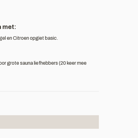
n met:
el en Citroen opgiet basic.
f door grote sauna liefhebbers (20 keer mee