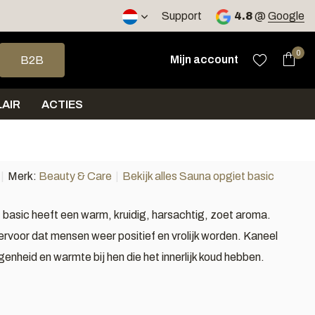
ing > 30 euro in NL en BE
Verzending < 2 werkdagen
Support
4.8
@
Google
op en neer om een beschikbaar resultaat te selecteren. Druk op 
0
Mijn account
B2B
AIR
ACTIES
Merk:
Beauty & Care
Bekijk alles Sauna opgiet basic
 basic heeft een warm, kruidig, harsachtig, zoet aroma.
ervoor dat mensen weer positief en vrolijk worden. Kaneel
enheid en warmte bij hen die het innerlijk koud hebben.