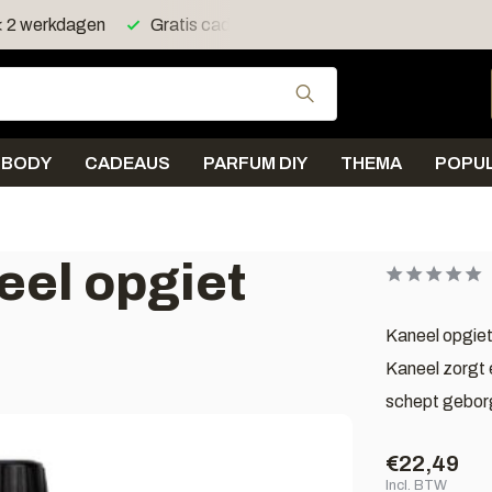
< 2 werkdagen
Gratis cadeau > 40 euro
Gratis verzend
Gebruik de pijltjes 
BODY
CADEAUS
PARFUM DIY
THEMA
POPUL
eel opgiet
Kaneel opgiet
Kaneel zorgt 
schept geborg
€22,49
Incl. BTW