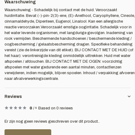
Waarschuwing
Waarschuwing - Schadelijk bij contact met de huid. Veroorzaakt
huidirritatie. Bevat (-)-pin-2(3)-ene, (E)-Anethool, Caryophyllene, Cineole,
cinnamaldehyde, Dipenteen, Eugenol, Linalool. Kan een allergische
reactie veroorzaken.Veroorzaakt ernstige oogirritatie. Schadelijk voor in
het water levende organismen, met langdurige gevolgen. Inademing van
rook vermijden. Beschermende handschoenen / beschermende kleding /
oogbescherming / gelaatsbescherming dragen. Specifieke behandeling
vereist (zie de linkerzijde van dit etiket). BIJ CONTACT MET DE HUID (of
het haar): verontreinigde kleding onmiddellijk uittrekken. Huid met water
afspoelen / afdouchen. BIJ CONTACT MET DE OGEN: voorzichtig
afspoelen met water gedurende een aantal minuten, contactlenzen
verwijderen, indien mogelijk, blijven spoelen. Inhoud / verpakking afvoeren
naar afvalverwerkingscentrale.
Reviews
0
/
5
Based on 0 reviews
Er zijn nog geen reviews geschreven over dit product..