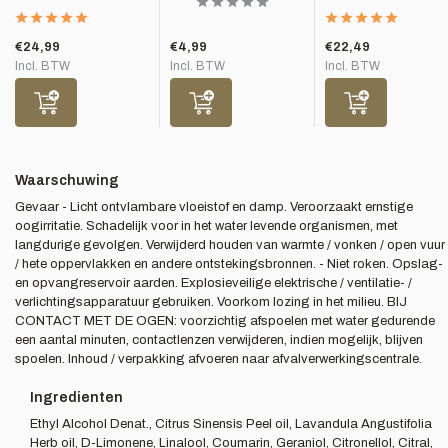
€24,99
€4,99
€22,49
Incl. BTW
Incl. BTW
Incl. BTW
Waarschuwing
Gevaar - Licht ontvlambare vloeistof en damp. Veroorzaakt ernstige
oogirritatie. Schadelijk voor in het water levende organismen, met
langdurige gevolgen. Verwijderd houden van warmte / vonken / open vuur
/ hete oppervlakken en andere ontstekingsbronnen. - Niet roken. Opslag-
en opvangreservoir aarden. Explosieveilige elektrische / ventilatie- /
verlichtingsapparatuur gebruiken. Voorkom lozing in het milieu. BIJ
CONTACT MET DE OGEN: voorzichtig afspoelen met water gedurende
een aantal minuten, contactlenzen verwijderen, indien mogelijk, blijven
spoelen. Inhoud / verpakking afvoeren naar afvalverwerkingscentrale.
Ingredienten
Ethyl Alcohol Denat., Citrus Sinensis Peel oil, Lavandula Angustifolia
Herb oil, D-Limonene, Linalool, Coumarin, Geraniol, Citronellol, Citral,