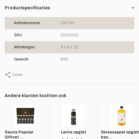
Productspecificaties
Artikelnummer
105785
SKU
13031021
Afmetingen
9 x 9 x 22
Gewicht
849
Delen
Andere klanten kochten ook
Sauna Popular
Lente opgiet
Sinaasappel opgiet
Giftset ...
bas...