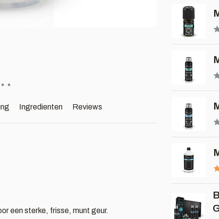
M
M
M
ing
Ingredienten
Reviews
M
B
G
r een sterke, frisse, munt geur.