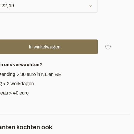
 €22,49
In winkelwagen
an ons verwachten?
zending > 30 euro in NL en BE
g < 2 werkdagen
deau > 40 euro
anten kochten ook