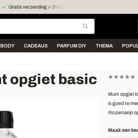
 in NL en BE
Verzending < 2 werkdagen
Gebruik de pijltjes 
BODY
CADEAUS
PARFUM DIY
THEMA
POPUL
t opgiet basic
Munt opgiet b
is goed te me
Rozemarijn op
Maak een ke