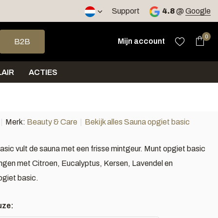
Support
4.8
@
Google
op en neer om een beschikbaar resultaat te selecteren. Druk op 
0
Mijn account
B2B
AIR
ACTIES
Merk:
Beauty & Care
Bekijk alles Sauna opgiet basic
asic vult de sauna met een frisse mintgeur. Munt opgiet basic
ngen met Citroen, Eucalyptus, Kersen, Lavendel en
giet basic.
uze: