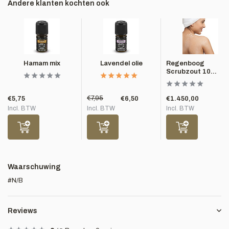
Andere klanten kochten ook
Hamam mix
Lavendel olie
Regenboog
Scrubzout 10...
€7,95
€5,75
€6,50
€1.450,00
Incl. BTW
Incl. BTW
Incl. BTW
Waarschuwing
#N/B
Reviews