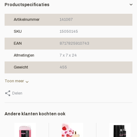
Productspecificaties
Artikelnummer
141067
SKU
15050145
EAN
8717825910743
Afmetingen
7 x 7 x 24
Gewicht
455
Toon meer
Delen
Andere klanten kochten ook