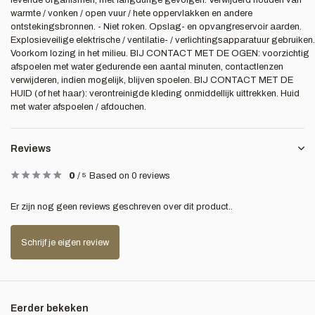
levende organismen, met langdurige gevolgen. Verwijderd houden van
warmte / vonken / open vuur / hete oppervlakken en andere
ontstekingsbronnen. - Niet roken. Opslag- en opvangreservoir aarden.
Explosieveilige elektrische / ventilatie- / verlichtingsapparatuur gebruiken.
Voorkom lozing in het milieu. BIJ CONTACT MET DE OGEN: voorzichtig
afspoelen met water gedurende een aantal minuten, contactlenzen
verwijderen, indien mogelijk, blijven spoelen. BIJ CONTACT MET DE
HUID (of het haar): verontreinigde kleding onmiddellijk uittrekken. Huid
met water afspoelen / afdouchen.
Reviews
0
/
5
Based on 0 reviews
Er zijn nog geen reviews geschreven over dit product..
Schrijf je eigen review
Eerder bekeken