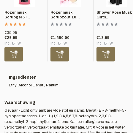
Rozenmusk
Rozenmusk
Shower Rose Musk
Scrubgel 5 l...
Scrubzout 10...
Gifts...
€39,95
€29,95
€1.450,00
€13,95
Incl. BTW
Incl. BTW
Incl. BTW
Ingredienten
Ethyl Alcohol Denat., Parfum
Waarschuwing
Gevaar - Licht ontvlambare vloeistof en damp. Bevat (E)-3-methyl-5-
cyclopentadeceen-1-on, 1-(1,2,3,4,5,6,7,8-octahydro-2,3,8,8-
tetramethyl-2-naphthyl)ethan-1-one. Kan een allergische reactie
veroorzaken.Veroorzaakt ernstige oogirritatie. Giftig voor in het water