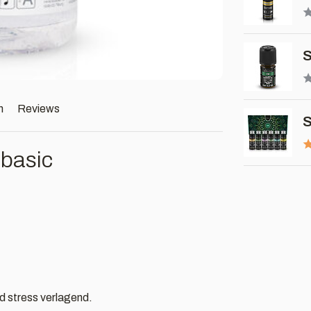
S
n
Reviews
S
 basic
d stress verlagend.