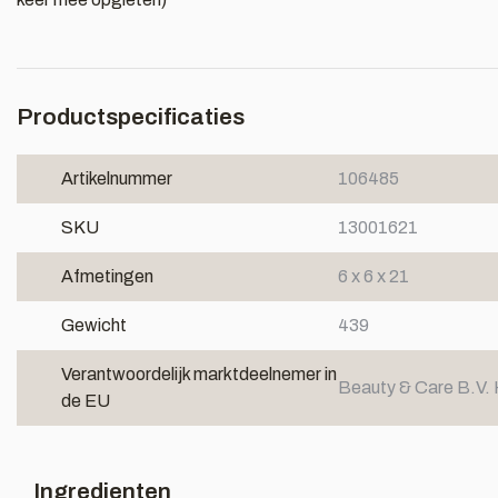
Productspecificaties
Artikelnummer
106485
SKU
13001621
Afmetingen
6 x 6 x 21
Gewicht
439
Verantwoordelijk marktdeelnemer in
Beauty & Care B.V. 
de EU
Ingredienten