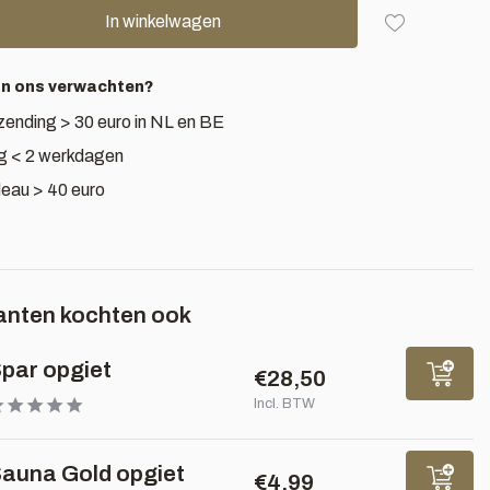
In winkelwagen
an ons verwachten?
zending > 30 euro in NL en BE
g < 2 werkdagen
deau > 40 euro
anten kochten ook
par opgiet
€28,50
Incl. BTW
auna Gold opgiet
€4,99