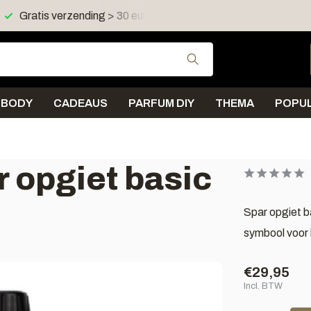
zending > 30 euro in NL en BE
Verzending < 2 werkdagen
Gebruik de pijltjes 
BODY
CADEAUS
PARFUM DIY
THEMA
POPUL
 opgiet basic
Spar opgiet b
symbool voor 
€29,95
Incl. BTW