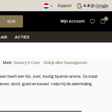
Support
4.8
@
Google
op en neer om een beschikbaar resultaat te selecteren. Druk op 
0
Mijn account
B2B
AIR
ACTIES
Merk:
Beauty & Care
Bekijk alles Saunageuren
asic heeft een fijn, zoet, houtig Sparren aroma. Ze staat
leven, dood, goed en kwaad. Helpt bij de ademhaling.