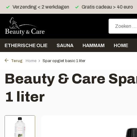
ing < 2 werkdagen
Gratis cadeau > 40 euro
Gratis ver
ETHERISCHE OLIE
SAUNA
HAMMAM
HOME
Terug
Home
Spar opgiet basic 1 liter
Beauty & Care Spar
1 liter