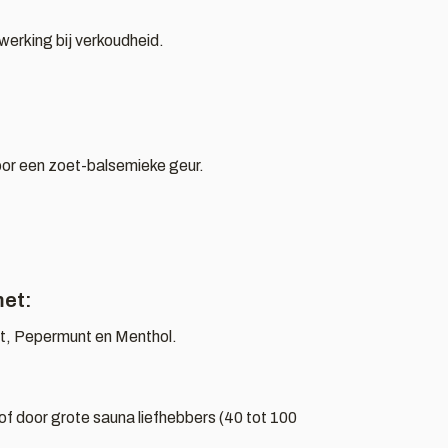
erking bij verkoudheid.
or een zoet-balsemieke geur.
met:
t, Pepermunt en Menthol.
's of door grote sauna liefhebbers (40 tot 100