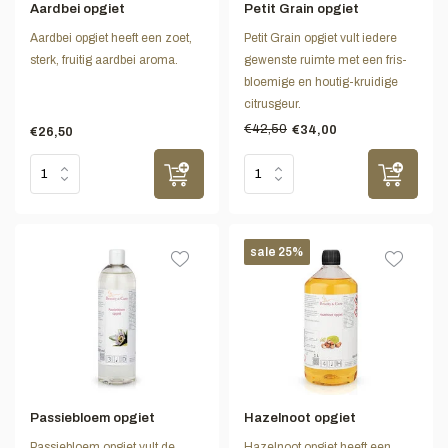
Aardbei opgiet
Petit Grain opgiet
Aardbei opgiet heeft een zoet,
Petit Grain opgiet vult iedere
sterk, fruitig aardbei aroma.
gewenste ruimte met een fris-
bloemige en houtig-kruidige
citrusgeur.
€42,50
€34,00
€26,50
sale 25%
Passiebloem opgiet
Hazelnoot opgiet
Passiebloem opgiet vult de
Hazelnoot opgiet heeft een