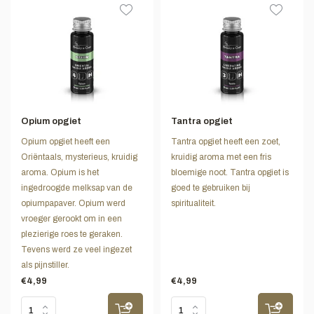
Opium opgiet
Tantra opgiet
Opium opgiet heeft een
Tantra opgiet heeft een zoet,
Oriëntaals, mysterieus, kruidig
kruidig aroma met een fris
aroma. Opium is het
bloemige noot. Tantra opgiet is
ingedroogde melksap van de
goed te gebruiken bij
opiumpapaver. Opium werd
spiritualiteit.
vroeger gerookt om in een
plezierige roes te geraken.
Tevens werd ze veel ingezet
als pijnstiller.
€4,99
€4,99