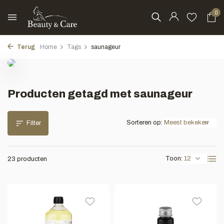
0
Terug
Home
Tags
saunageur
Producten getagd met saunageur
Sorteren op:
Filter
Toon:
23 producten