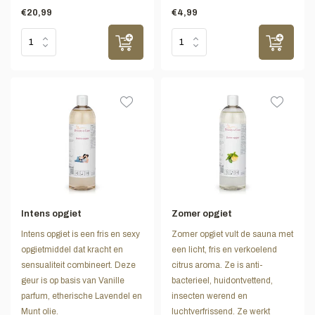
€20,99
€4,99
Intens opgiet
Zomer opgiet
Intens opgiet is een fris en sexy
Zomer opgiet vult de sauna met
opgietmiddel dat kracht en
een licht, fris en verkoelend
sensualiteit combineert. Deze
citrus aroma. Ze is anti-
geur is op basis van Vanille
bacterieel, huidontvettend,
parfum, etherische Lavendel en
insecten werend en
Munt olie.
luchtverfrissend. Ze werkt