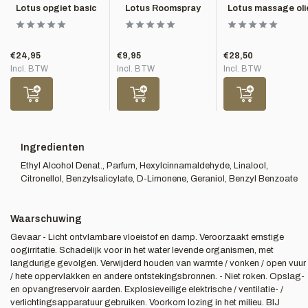
Lotus opgiet basic
Lotus Roomspray
Lotus massage oli
€24,95
€9,95
€28,50
Incl. BTW
Incl. BTW
Incl. BTW
Ingredienten
Ethyl Alcohol Denat., Parfum, Hexylcinnamaldehyde, Linalool,
Citronellol, Benzylsalicylate, D-Limonene, Geraniol, Benzyl Benzoate
Waarschuwing
Gevaar - Licht ontvlambare vloeistof en damp. Veroorzaakt ernstige
oogirritatie. Schadelijk voor in het water levende organismen, met
langdurige gevolgen. Verwijderd houden van warmte / vonken / open vuur
/ hete oppervlakken en andere ontstekingsbronnen. - Niet roken. Opslag-
en opvangreservoir aarden. Explosieveilige elektrische / ventilatie- /
verlichtingsapparatuur gebruiken. Voorkom lozing in het milieu. BIJ