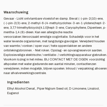
Waarschuwing
Gevaar - Licht ontvlambare vloeistof en damp. Bevat (-)-pin-2(10)-ene,
(-)-pin-2(3)-ene, 2-methyl-6-(4-methylcyclohex-3-en-1-ylidene)hept-2-
ene, 3,7,7-trimethylbicyclo[4.1.0]hept-3-ene, Caryophyllene, Dipenteen, p-
mentha-1,4 (8)-dieen. Kan een allergische reactie
veroorzaken.Veroorzaakt ernstige oogirritatie. Schadelijk voor in het
water levende organismen, met langdurige gevolgen. Verwijderd houden
van warmte / vonken / open vuur / hete oppervlakken en andere
ontstekingsbronnen. - Niet roken. Opslag- en opvangreservoir aarden.
Explosieveilige elektrische / ventilatie- / verlichtingsapparatuur gebruiken.
Voorkom lozing in het milieu. BIJ CONTACT MET DE OGEN: voorzichtig
afspoelen met water gedurende een aantal minuten, contactlenzen
verwijderen, indien mogelijk, blijven spoelen. Inhoud / verpakking afvoeren
naar afvalverwerkingscentrale.
Ingredienten
Ethyl Alcohol Denat., Piper Nigrum Seed oil, D-Limonene, Linalool,
Eugenol