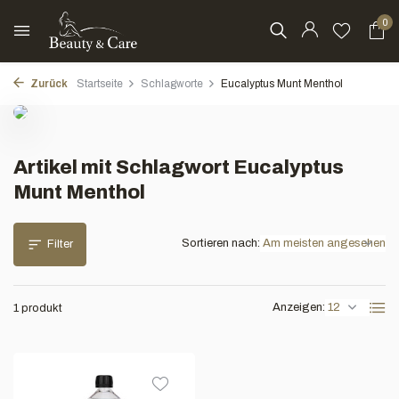
0
Zurück
Startseite
Schlagworte
Eucalyptus Munt Menthol
Artikel mit Schlagwort Eucalyptus
Munt Menthol
Sortieren nach:
Filter
Anzeigen:
1 produkt