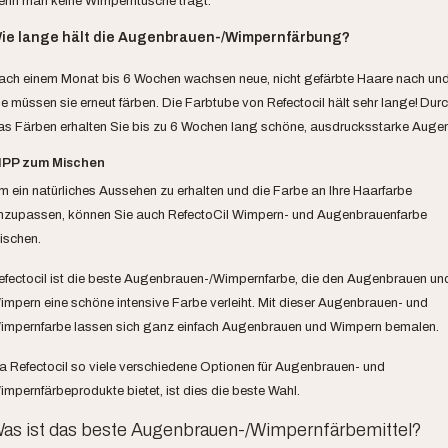
enn man keine Wimperntusche trägt.
ie lange hält die Augenbrauen-/Wimpernfärbung?
ach einem Monat bis 6 Wochen wachsen neue, nicht gefärbte Haare nach un
ie müssen sie erneut färben. Die Farbtube von Refectocil hält sehr lange!
Durc
as Färben erhalten Sie bis zu 6 Wochen lang schöne, ausdrucksstarke Augen
IPP zum Mischen
m ein natürliches Aussehen zu erhalten und die Farbe an Ihre Haarfarbe
nzupassen, können Sie auch RefectoCil Wimpern- und Augenbrauenfarbe
ischen.
efectocil ist die beste Augenbrauen-/Wimpernfarbe, die den Augenbrauen un
impern eine schöne intensive Farbe verleiht. Mit dieser Augenbrauen- und
impernfarbe lassen sich ganz einfach Augenbrauen und Wimpern bemalen.
a Refectocil so viele verschiedene Optionen für Augenbrauen- und
impernfärbeprodukte bietet, ist dies die beste Wahl.
as ist das beste Augenbrauen-/Wimpernfärbemittel?