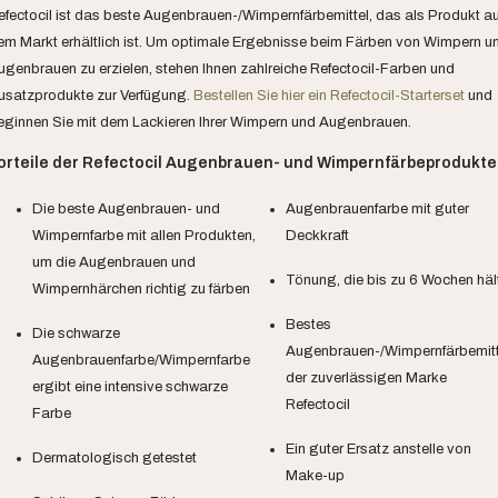
efectocil ist das beste Augenbrauen-/Wimpernfärbemittel, das als Produkt au
em Markt erhältlich ist. Um optimale Ergebnisse beim Färben von Wimpern u
ugenbrauen zu erzielen, stehen Ihnen zahlreiche Refectocil-Farben und
usatzprodukte zur Verfügung.
Bestellen Sie hier ein Refectocil-Starterset
und
eginnen Sie mit dem Lackieren Ihrer Wimpern und Augenbrauen.
orteile der Refectocil Augenbrauen- und Wimpernfärbeprodukte
Die beste Augenbrauen- und
Augenbrauenfarbe mit guter
Wimpernfarbe mit allen Produkten,
Deckkraft
um die Augenbrauen und
Tönung, die bis zu 6 Wochen häl
Wimpernhärchen richtig zu färben
Bestes
Die schwarze
Augenbrauen-/Wimpernfärbemitt
Augenbrauenfarbe/Wimpernfarbe
der zuverlässigen Marke
ergibt eine intensive schwarze
Refectocil
Farbe
Ein guter Ersatz anstelle von
Dermatologisch getestet
Make-up