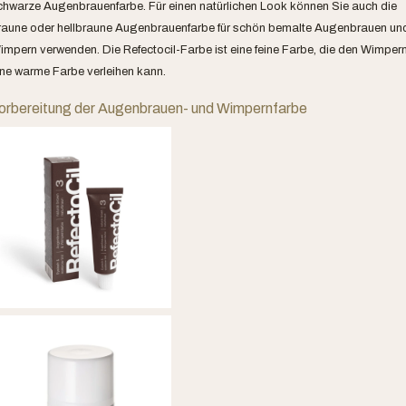
chwarze Augenbrauenfarbe. Für einen natürlichen Look können Sie auch die
raune oder hellbraune Augenbrauenfarbe für schön bemalte Augenbrauen un
impern verwenden. Die Refectocil-Farbe ist eine feine Farbe, die den Wimper
ine warme Farbe verleihen kann.
orbereitung der Augenbrauen- und Wimpernfarbe