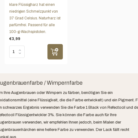
klare Flüssigharz hat einen
niedrigen Schmelzpunkt von
37 Grad Celsius. Naturharz ist
parfümfrei. Passend für alle
100-g-Wachspistolen.
€3,99
ugenbrauenfarbe / Wimpernfarbe
m Ihre Augenbrauen oder Wimpern zu färben, benötigen Sie ein
idationsmittel (eine Flüssigkeit, die die Farbe entwickelt) und ein Pigment. F
in schwarzes Ergebnis verwenden Sie die Farbe 1 Black von Refectocil und d
efectocil Flüssigentwickler 3%. Sie können die Farbe auch für Ihre
ugenbrauen verwenden, wir empfehlen Ihnen jedoch, beim Malen der
ugenbrauenhärchen eine hellere Farbe zu verwenden. Der Lack fällt recht
unkel aus.