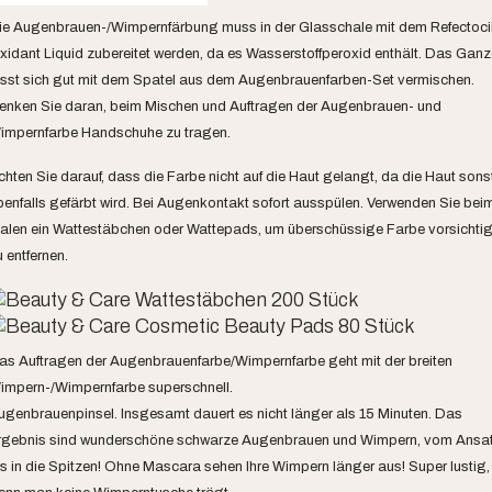
ie Augenbrauen-/Wimpernfärbung muss in der Glasschale mit dem Refectoci
xidant Liquid zubereitet werden, da es Wasserstoffperoxid enthält. Das Ganz
ässt sich gut mit dem Spatel aus dem Augenbrauenfarben-Set vermischen.
enken Sie daran, beim Mischen und Auftragen der Augenbrauen- und
impernfarbe Handschuhe zu tragen.
chten Sie darauf, dass die Farbe nicht auf die Haut gelangt, da die Haut sons
benfalls gefärbt wird. Bei Augenkontakt sofort ausspülen. Verwenden Sie bei
alen ein Wattestäbchen oder Wattepads, um überschüssige Farbe vorsichti
 entfernen.
as Auftragen der Augenbrauenfarbe/Wimpernfarbe geht mit der breiten
impern-/Wimpernfarbe superschnell.
ugenbrauenpinsel. Insgesamt dauert es nicht länger als 15 Minuten. Das
rgebnis sind wunderschöne schwarze Augenbrauen und Wimpern, vom Ansa
is in die Spitzen! Ohne Mascara sehen Ihre Wimpern länger aus! Super lustig,