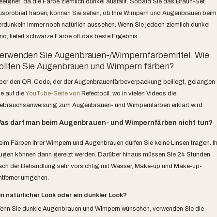
eeignet, da die Farbe ziemlich dunkel ausfällt. Sobald Sie das Braun-Set
usprobiert haben, können Sie sehen, ob Ihre Wimpern und Augenbrauen beim
erdunkeln immer noch natürlich aussehen. Wenn Sie jedoch ziemlich dunkel
nd, liefert schwarze Farbe oft das beste Ergebnis.
erwenden Sie Augenbrauen-/Wimpernfärbemittel. Wie
ollten Sie Augenbrauen und Wimpern färben?
ber den QR-Code, der der Augenbrauenfärbeverpackung beiliegt, gelangen
e auf die
YouTube-Seite von
Refectocil, wo in vielen Videos die
ebrauchsanweisung zum Augenbrauen- und Wimpernfärben erklärt wird.
as darf man beim Augenbrauen- und Wimpernfärben nicht tun?
eim Färben Ihrer Wimpern und Augenbrauen dürfen Sie keine Linsen tragen. Ih
ugen können dann gereizt werden. Darüber hinaus müssen Sie 24 Stunden
ach der Behandlung sehr vorsichtig mit Wasser, Make-up und Make-up-
ntferner umgehen.
in natürlicher Look oder ein dunkler Look?
enn Sie dunkle Augenbrauen und Wimpern wünschen, verwenden Sie die