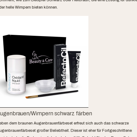
ortiment, wie zum Beispiel Schwarz oder Hellbraun, die eine Lösung für dunkl
der helle Wimpern bieten können.
ugenbrauen/Wimpern schwarz färben
eben dem braunen Augenbrauenfärbeset erfreut sich auch das schwarze
ugenbrauenfärbeset großer Beliebtheit. Dieser ist eher für Fortgeschrittene