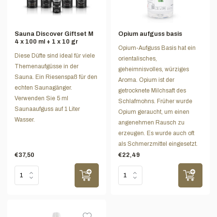
Sauna Discover Giftset M
Opium aufguss basis
4 x 100 ml + 1 x 10 gr
Opium-Aufguss Basis hat ein
Diese Düfte sind ideal für viele
orientalisches,
Themenaufgüsse in der
geheimnisvolles, würziges
Sauna. Ein Riesenspaß für den
Aroma. Opium ist der
echten Saunagänger.
getrocknete Milchsaft des
Verwenden Sie 5 ml
Schlafmohns. Früher wurde
Saunaaufguss auf 1 Liter
Opium geraucht, um einen
Wasser.
angenehmen Rausch zu
erzeugen. Es wurde auch oft
als Schmerzmittel eingesetzt.
€37,50
€22,49