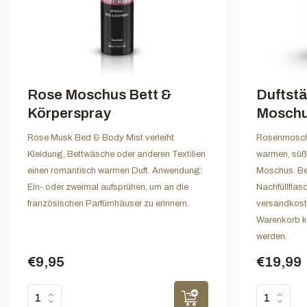
Rose Moschus Bett &
Duftst
Körperspray
Mosch
Rose Musk Bed & Body Mist verleiht
Rosenmoschu
Kleidung, Bettwäsche oder anderen Textilien
warmen, süß
einen romantisch warmen Duft. Anwendung:
Moschus. Bei
Ein- oder zweimal aufsprühen, um an die
Nachfüllflas
französischen Parfümhäuser zu erinnern.
versandkoste
Warenkorb k
werden.
€9,95
€19,99