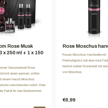
om Rose Musk
Rose Moschus hand
3 x 250 ml + 1 x 150
Rosen-Moschus-Handseife mit
Perlmuttglanz hat eine rosa Far
herrlich süßen Rosenduft mit e
mmer-Geschenkset Rose
von Moschus.
strömt einen warmen, süßen
it einem Hauch Moschus.
rüche verschwinden sofort. Dies
nes Paket für das Badezimmer.
€6,99