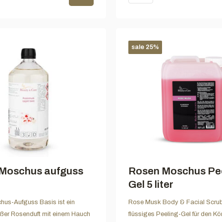
sale 25%
Moschus aufguss
Rosen Moschus Pe
Gel 5 liter
us-Aufguss Basis ist ein
Rose Musk Body & Facial Scrubg
üßer Rosenduft mit einem Hauch
flüssiges Peeling-Gel für den Kö