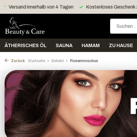
Kostenloses Geschenk > 40 Euro
Kostenloser Versan
ÄTHERISCHES ÖL
SAUNA
HAMAM
ZU HAUSE
Zurück
Startseite
Beliebt
Rosenmoschus