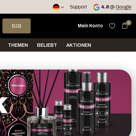
Support
4.8
@
Google
e nach oben und unten, um das verfügbare Ergebnis auszuwähle
0
Mein Konto
B2B
THEMEN
BELIEBT
AKTIONEN