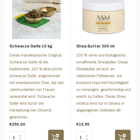
Schwarze Seife 10 kg
Shea Butter 300 ml
Diese marokkanische Original
100 % reine und biologische,
Schwarze Seife ist die
unraffinierte Sheabutter. Diese
traditionelle, 100 % pflanzliche
Sheabutter ist reich an
schwarze Seife, angereichert
natürlichen Fettsäuren, um
mit orientalischen Ölen, die seit
trockene Haut mit Feuchtigkeit
Jahrhunderten von Frauen
zu versorgen, geschmeidig und
verwendet wird. Schwarze
weich zu halten. Diese Shea
Seife wird durch die
nilotica wird nur in Ghana in
Herstellung von Olivenöl
abgelegenen Gebieten Afr
gewonnen.
€250,00
€15,95