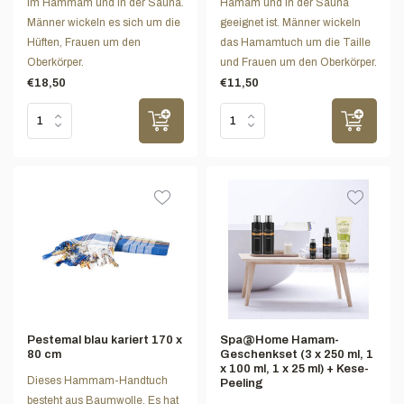
im Hammam und in der Sauna.
Hamam und in der Sauna
Männer wickeln es sich um die
geeignet ist. Männer wickeln
Hüften, Frauen um den
das Hamamtuch um die Taille
Oberkörper.
und Frauen um den Oberkörper.
€18,50
€11,50
Pestemal blau kariert 170 x
Spa@Home Hamam-
80 cm
Geschenkset (3 x 250 ml, 1
x 100 ml, 1 x 25 ml) + Kese-
Dieses Hammam-Handtuch
Peeling
besteht aus Baumwolle. Es hat