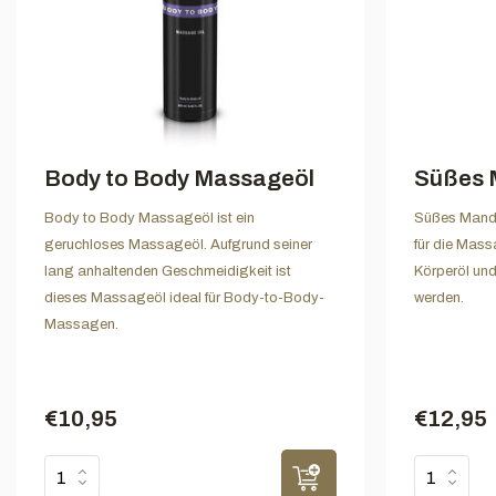
Body to Body Massageöl
Süßes 
Body to Body Massageöl ist ein
Süßes Mandel
geruchloses Massageöl. Aufgrund seiner
für die Mass
lang anhaltenden Geschmeidigkeit ist
Körperöl un
dieses Massageöl ideal für Body-to-Body-
werden.
Massagen.
€10,95
€12,95