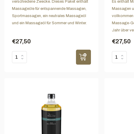
verschiedene Zwecke. Dieses Paket enthält
Es enthält 
Massageöle für entspannende Massagen,
Massagen un
Sportmassagen, ein neutrales Massageöl
vollkommen 
und ein Massageöl für Sommer und Winter.
Massage-Ge
Jahr über ve
€27,50
€27,50