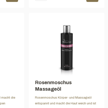
Rosenmoschus
Massageöl
l macht die
Rosenmoschus Körper- und Massageöl
ypen
entspannt und macht die Haut weich und ist