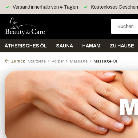
Kostenloses Geschenk > 40 Euro
Kostenloser Versan
ÄTHERISCHES ÖL
SAUNA
HAMAM
ZU HAUSE
Zurück
Startseite
Körper
Massage
Massage-Öl