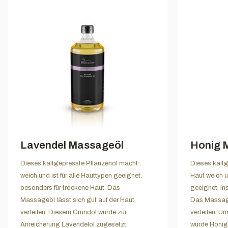
Lavendel Massageöl
Honig M
Dieses kaltgepresste Pflanzenöl macht
Dieses kaltg
weich und ist für alle Hauttypen geeignet,
Haut weich un
besonders für trockene Haut. Das
geeignet, in
Massageöl lässt sich gut auf der Haut
Das Massageö
verteilen. Diesem Grundöl wurde zur
verteilen. U
Anreicherung Lavendelöl zugesetzt.
wurde Honigp