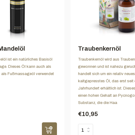
Mandelöl
Traubenkernöl
öl ist ein natürliches Basisöl
Traubenkernöl wird aus Traube
age. Dieses Öl kann auch als
gewonnen und ist nahezu geruch
d als Fußmassageöl verwendet
handelt sich um ein relativ neues
kaltgepresstes Öl, das erst seit
Jahrhundert erhältlich ist. Diese
einen hohen Gehalt an Pycnogol,
Substanz, die die Haa
€10,95