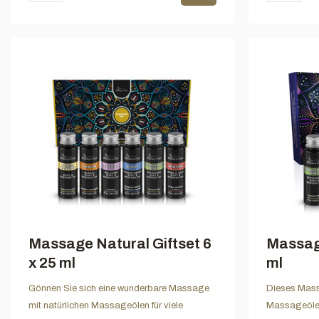
Massage Natural Giftset 6
Massage
x 25 ml
ml
Gönnen Sie sich eine wunderbare Massage
Dieses Mass
mit natürlichen Massageölen für viele
Massageöle 