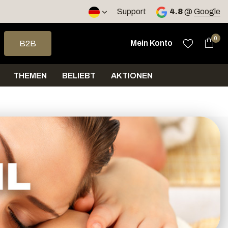
Support
4.8
@
Google
e nach oben und unten, um das verfügbare Ergebnis auszuwähle
0
Mein Konto
B2B
THEMEN
BELIEBT
AKTIONEN