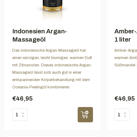
Indonesien Argan-
Amber-
Massageöl
1 liter
Das indonesische Argan-Massageöl hat
Amber-Argan
einen würzigen, leicht blumigen, warmen Duft
warmen Ambe
mit Zitrusnoten. Dieses indonesische Argan-
Süßmandel- 
Massageöl lässt sich auch gut in einer
entspannenden Körperbehandlung mit dem
Oceania-Peelingöl kombinieren.
€46,95
€46,95