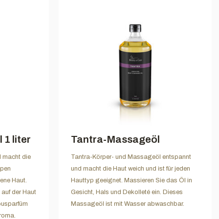
 liter
Tantra-Massageöl
l macht die
Tantra-Körper- und Massageöl entspannt
ypen
und macht die Haut weich und ist für jeden
kene Haut.
Hauttyp geeignet. Massieren Sie das Öl in
 auf der Haut
Gesicht, Hals und Dekolleté ein. Dieses
mbusparfüm
Massageöl ist mit Wasser abwaschbar.
Aroma.