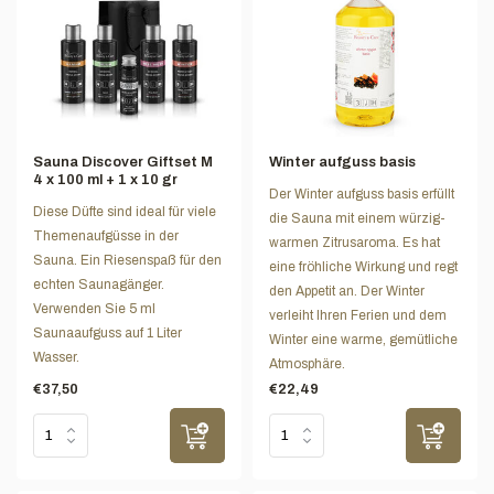
Sauna Discover Giftset M
Winter aufguss basis
4 x 100 ml + 1 x 10 gr
Der Winter aufguss basis erfüllt
Diese Düfte sind ideal für viele
die Sauna mit einem würzig-
Themenaufgüsse in der
warmen Zitrusaroma. Es hat
Sauna. Ein Riesenspaß für den
eine fröhliche Wirkung und regt
echten Saunagänger.
den Appetit an. Der Winter
Verwenden Sie 5 ml
verleiht Ihren Ferien und dem
Saunaaufguss auf 1 Liter
Winter eine warme, gemütliche
Wasser.
Atmosphäre.
€37,50
€22,49