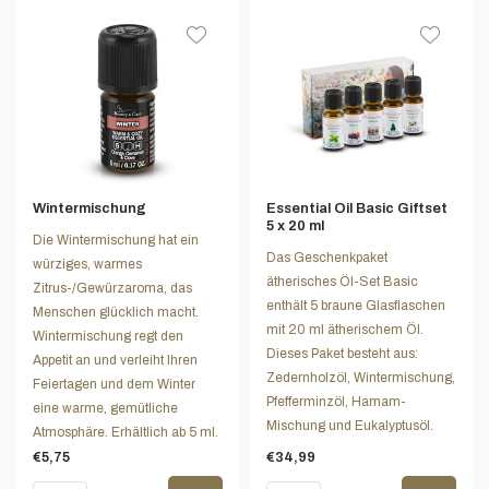
Wintermischung
Essential Oil Basic Giftset
5 x 20 ml
Die Wintermischung hat ein
Das Geschenkpaket
würziges, warmes
ätherisches Öl-Set Basic
Zitrus-/Gewürzaroma, das
enthält 5 braune Glasflaschen
Menschen glücklich macht.
mit 20 ml ätherischem Öl.
Wintermischung regt den
Dieses Paket besteht aus:
Appetit an und verleiht Ihren
Zedernholzöl, Wintermischung,
Feiertagen und dem Winter
Pfefferminzöl, Hamam-
eine warme, gemütliche
Mischung und Eukalyptusöl.
Atmosphäre. Erhältlich ab 5 ml.
€5,75
€34,99