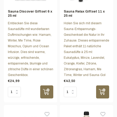
Sauna Discover Giftset 6 x
Sauna Relax Giftset 11 x
25 ml
25 ml
Entdecken Sie diese
Holen Sie sich mit diesem
Saunadüfte mit wunderbaren
Sauna-Entspannungs-
Duftmischungen wie: Hamam,
Geschenkset die Natur in Ihr
Winter, Me Time, Rose
Zuhause. Dieses entspannende
Moschus, Opium und Ocean
Paket enthält 11 natürliche
Infusion. Dies sind warme,
Saunadüfte à 25 ml:
würzige, erfrischende,
Eukalyptus, Minze, Lavendel,
entspannende, blumige und
Orange, Kiefer, Zitrone,
zitrische Düfte in einer schönen
Zitronengras, Hamam, Me
Geschenkbox.
Time, Winter und Sauna-Gol
€24,99
€42,50