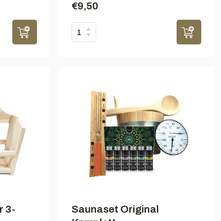
€9,50
r 3-
Saunaset Original