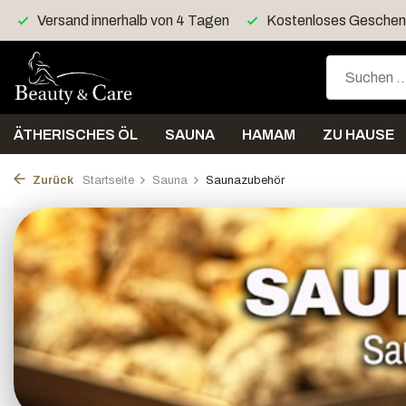
Kostenloses Geschenk > 40 Euro
Kostenloser Versan
ÄTHERISCHES ÖL
SAUNA
HAMAM
ZU HAUSE
Zurück
Startseite
Sauna
Saunazubehör