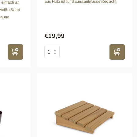
aus Holz ist für Saunaaufgüsse gedacht.
 einfach an
 weiße Sand
 Sauna
€19,99