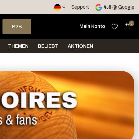
Support
4.8
@
Google
e nach oben und unten, um das verfügbare Ergebnis auszuwähle
0
Mein Konto
B2B
THEMEN
BELIEBT
AKTIONEN