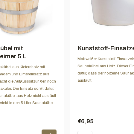
übel mit
Kunststoff-Einsatz
eimer 5 L
Mattweißer Kunststoff-Einsatzei
Saunakübel aus Holz. Dieser Ei
kübel aus Kiefernholz mit
dafür, dass der hölzerne Saunak
ndern und Eimereinsatz aus
ausläuft.
macht die Aufgusssitzungen noch
akulär. Der Einsatz sorgt dafür,
nakübel aus Holz nicht ausläuft
rfekt in den 5 Liter Saunakübel
€6,95