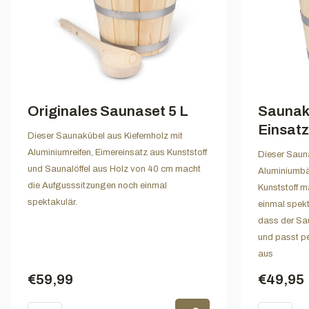
Originales Saunaset 5 L
Saunak
Einsatz
Dieser Saunakübel aus Kiefernholz mit
Aluminiumreifen, Eimereinsatz aus Kunststoff
Dieser Sauna
und Saunalöffel aus Holz von 40 cm macht
Aluminiumbä
die Aufgusssitzungen noch einmal
Kunststoff 
spektakulär.
einmal spekt
dass der Sau
und passt pe
aus
€59,99
€49,95