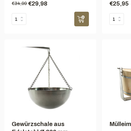
€29,98
€25,95
€34,99
Gewürzschale aus
Mülleim