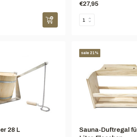
€27,95
sale 21%
er 28 L
Sauna-Duftregal fü