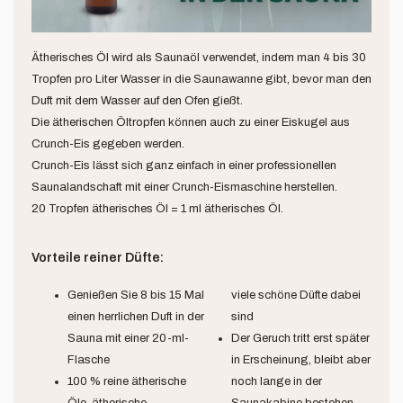
Ätherisches Öl wird als Saunaöl verwendet, indem man 4 bis 30
Tropfen pro Liter Wasser in die Saunawanne gibt, bevor man den
Duft mit dem Wasser auf den Ofen gießt.
Die ätherischen Öltropfen können auch zu einer Eiskugel aus
Crunch-Eis gegeben werden.
Crunch-Eis lässt sich ganz einfach in einer professionellen
Saunalandschaft mit einer Crunch-Eismaschine herstellen.
20 Tropfen ätherisches Öl = 1 ml ätherisches Öl.
Vorteile reiner Düfte:
Genießen Sie 8 bis 15 Mal
viele schöne Düfte dabei
einen herrlichen Duft in der
sind
Sauna mit einer 20-ml-
Der Geruch tritt erst später
Flasche
in Erscheinung, bleibt aber
100 % reine ätherische
noch lange in der
Öle, ätherische
Saunakabine bestehen