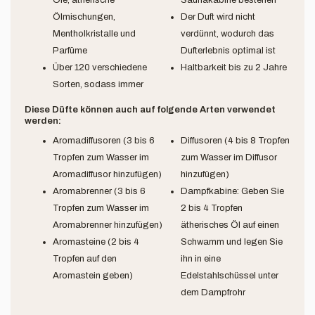
Ölmischungen,
Der Duft wird nicht
Mentholkristalle und
verdünnt, wodurch das
Parfüme
Dufterlebnis optimal ist
Über 120 verschiedene
Haltbarkeit bis zu 2 Jahre
Sorten, sodass immer
Diese Düfte können auch auf folgende Arten verwendet
werden:
Aromadiffusoren (3 bis 6
Diffusoren (4 bis 8 Tropfen
Tropfen zum Wasser im
zum Wasser im Diffusor
Aromadiffusor hinzufügen)
hinzufügen)
Aromabrenner (3 bis 6
Dampfkabine: Geben Sie
Tropfen zum Wasser im
2 bis 4 Tropfen
Aromabrenner hinzufügen)
ätherisches Öl auf einen
Aromasteine (2 bis 4
Schwamm und legen Sie
Tropfen auf den
ihn in eine
Aromastein geben)
Edelstahlschüssel unter
dem Dampfrohr