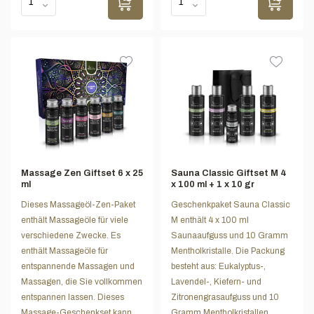
Massage Zen Giftset 6 x 25
Sauna Classic Giftset M 4
ml
x 100 ml + 1 x 10 gr
Dieses Massageöl-Zen-Paket
Geschenkpaket Sauna Classic
enthält Massageöle für viele
M enthält 4 x 100 ml
verschiedene Zwecke. Es
Saunaaufguss und 10 Gramm
enthält Massageöle für
Mentholkristalle. Die Packung
entspannende Massagen und
besteht aus: Eukalyptus-,
Massagen, die Sie vollkommen
Lavendel-, Kiefern- und
entspannen lassen. Dieses
Zitronengrasaufguss und 10
Massage-Geschenkset kann
Gramm Mentholkristallen.