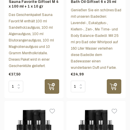
Sauna Favorite Giftset M 4
Bath Oil Giftset 6 x 25 ml
x 100 ml + 1 x 10 gr
Genießen Sie ein schönes Bad
Das Geschenkpaket Sauna
mit unseren Badeölen:
Favorit M enthält 100 ml
Lavendel-, Eukalyptus-,
Sandelholzaufguss, 100 ml
Kiefern-, Zen-, Me Time- und
Algenaufguss, 100 ml
Body Balance-Badeöl. Mit 25
Blutorangenaufguss, 100 ml
ml pro Bad oder Whirlpool auf
Magnolienaufguss und 10
160 Liter Wasser verleihen
Gramm Mentholkristalle.
diese Badeöle dem
Dieses Paket wird in einer
Badewasser einen
Geschenktüte geliefert.
wunderbaren Duft und Farbe.
€37,50
€24,99