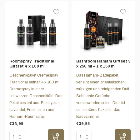
Roomspray Traditional
Bathroom Hamam Giftset 3
Giftset 4 x 100 ml
x 250 ml + 1 x 150 ml
Geschenkpaket Cremespray
Das Hamam-Badepaket
Traditional enthält 4 x 100 ml
verleiht einen orientalischen,
Cremespray in einer
würzigen und reinigenden Duft.
schwarzen Geschenktüte. Das
Schlechte Gerüche
Paket besteht aus: Eukalyptus,
verschwinden sofort. Dies ist
Lavendel, Fresh Linen und
ein schönes Paket für das
Hamam-Raumspray.
Badezimmer.
€34,99
€39,95