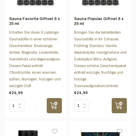
Sauna Favorite Giftset 6 x
Sauna Popular Giftset 6 x
25 ml
25 ml
Erhalten Sie diese 6 Lieblings-
Bringen Sie die beliebtesten
Saunadüfte in einer schönen
Saunadüfte in Ihr Zuhause:
Geschenkbox: Blutorange,
Frühling, Bambus, Vanille,
Amber, Magnolie, Lindenblüte,
Alpenkräuter, Honigmelone und
Sandelholz und Algenaufguss.
Eukalyptus-Minz-Aufguss.
Dieses Paket enthält
Dieses schöne Geschenkpaket
Zitrusfrüchte, einen warmen,
enthält würzige, fruchtige und
süßen, blumigen, holzigen und
holzige
salzigen Duft.
Saunaaufgusskonzentrate.
€24,99
€24,99