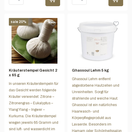
sale 20%
Kräuterstempel Gesicht 2
Ghassoul Lehm 5 kg
x 65 g
Ghassoul Lehm entfernt
In unseren Kräuterstempeln für
abgestorbene Hautzellen und
das Gesicht werden folgende
Unreinheiten. Sorgt für
Kräuter verwendet: Zitrone –
strahlende und weiche Haut.
Zitronengras – Eukalyptus –
Ghassoul ist ein natürliches
Ylang Ylang – Ingwer –
Haarwasch- und
Kurkuma. Die Kräuterstempel
Körperpflegeprodukt aus
wiegen jeweils 65 Gramm und
Lavaerde. Besonders im
sind luft- und wasserdicht im
Hamam oder Schönheitssalon