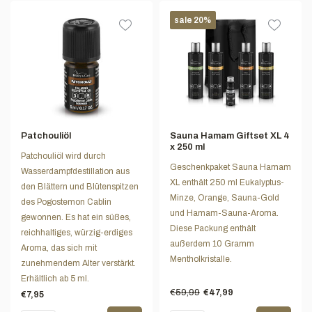
sale 20%
Patchouliöl
Sauna Hamam Giftset XL 4
x 250 ml
Patchouliöl wird durch
Geschenkpaket Sauna Hamam
Wasserdampfdestillation aus
XL enthält 250 ml Eukalyptus-
den Blättern und Blütenspitzen
Minze, Orange, Sauna-Gold
des Pogostemon Cablin
und Hamam-Sauna-Aroma.
gewonnen. Es hat ein süßes,
Diese Packung enthält
reichhaltiges, würzig-erdiges
außerdem 10 Gramm
Aroma, das sich mit
Mentholkristalle.
zunehmendem Alter verstärkt.
Erhältlich ab 5 ml.
€59,99
€47,99
€7,95