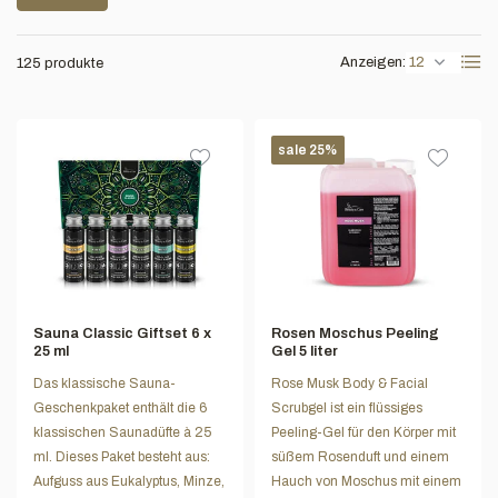
Anzeigen:
125 produkte
sale 25%
Sauna Classic Giftset 6 x
Rosen Moschus Peeling
25 ml
Gel 5 liter
Das klassische Sauna-
Rose Musk Body & Facial
Geschenkpaket enthält die 6
Scrubgel ist ein flüssiges
klassischen Saunadüfte à 25
Peeling-Gel für den Körper mit
ml. Dieses Paket besteht aus:
süßem Rosenduft und einem
Aufguss aus Eukalyptus, Minze,
Hauch von Moschus mit einem