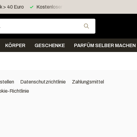
d > 60 Euro in Deutschland
Versand innerhalb von 4 Tagen
Verwende die Pfeil
KÖRPER
GESCHENKE
PARFÜM SELBER MACHEN
stellen
Datenschutzrichtlinie
Zahlungsmittel
kie-Richtlinie