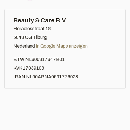
Beauty & Care B.V.
Heraclesstraat 18
5048 CG Tilburg
Nederland
In Google Maps anzeigen
BTW NL806817847B01
KVK 17039103
IBAN NL90ABNA0591776928