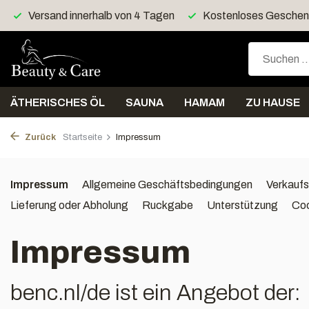
Kostenloses Geschenk > 40 Euro
Kostenloser Versan
ÄTHERISCHES ÖL
SAUNA
HAMAM
ZU HAUSE
Zurück
Startseite
Impressum
Impressum
Allgemeine Geschäftsbedingungen
Verkaufs
Lieferung oder Abholung
Ruckgabe
Unterstützung
Coo
Impressum
benc.nl/de ist ein Angebot der: