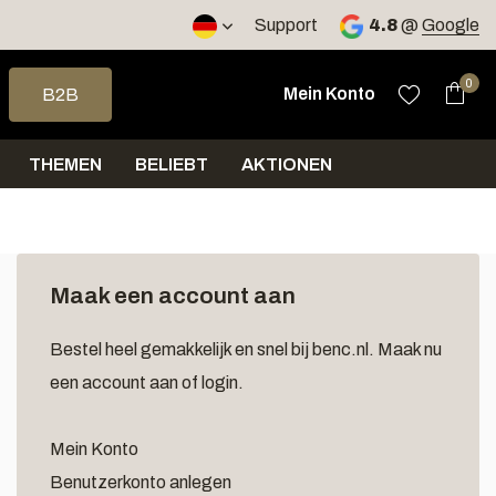
Support
4.8
@
Google
e nach oben und unten, um das verfügbare Ergebnis auszuwähle
0
Mein Konto
B2B
THEMEN
BELIEBT
AKTIONEN
Maak een account aan
Bestel heel gemakkelijk en snel bij benc.nl. Maak nu
een account aan of login.
Mein Konto
Benutzerkonto anlegen