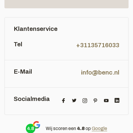
Klantenservice
Tel
+31135716033
E-Mail
info@benc.nl
Socialmedia
4.8
Wij scoren een
4.8
op
Google