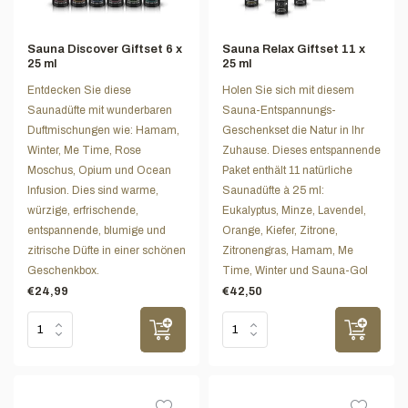
Sauna Discover Giftset 6 x
Sauna Relax Giftset 11 x
25 ml
25 ml
Entdecken Sie diese
Holen Sie sich mit diesem
Saunadüfte mit wunderbaren
Sauna-Entspannungs-
Duftmischungen wie: Hamam,
Geschenkset die Natur in Ihr
Winter, Me Time, Rose
Zuhause. Dieses entspannende
Moschus, Opium und Ocean
Paket enthält 11 natürliche
Infusion. Dies sind warme,
Saunadüfte à 25 ml:
würzige, erfrischende,
Eukalyptus, Minze, Lavendel,
entspannende, blumige und
Orange, Kiefer, Zitrone,
zitrische Düfte in einer schönen
Zitronengras, Hamam, Me
Geschenkbox.
Time, Winter und Sauna-Gol
€24,99
€42,50