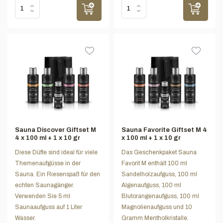
Sauna Discover Giftset M
Sauna Favorite Giftset M 4
4 x 100 ml + 1 x 10 gr
x 100 ml + 1 x 10 gr
Diese Düfte sind ideal für viele
Das Geschenkpaket Sauna
Themenaufgüsse in der
Favorit M enthält 100 ml
Sauna. Ein Riesenspaß für den
Sandelholzaufguss, 100 ml
echten Saunagänger.
Algenaufguss, 100 ml
Verwenden Sie 5 ml
Blutorangenaufguss, 100 ml
Saunaaufguss auf 1 Liter
Magnolienaufguss und 10
Wasser.
Gramm Mentholkristalle.