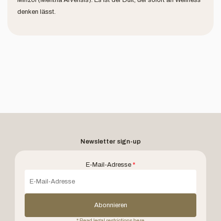
Minzöl (Mentha Arvensis). Es ist der Duft, der sofort an Wellness
denken lässt.
Newsletter sign-up
E-Mail-Adresse
*
Abonnieren
* Read legal restrictions here