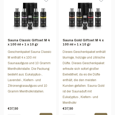
Sauna Classic Giftset M 4
Sauna Gold Giftset M 4 x
x 100 ml + 1 x 10 gr
100 ml + 1 x 10 gr
Geschenkpaket Sauna Classic
Dieses Geschenkpaket enthält
M enthält 4 x 100 ml
blumige, holzige und zitrische
Saunaaufguss und 10 Gramm
Düfte. Dieses Geschenkpaket
Mentholkristalle. Die Packung
erfreute sich sofort großer
besteht aus: Eukalyptus-,
Beliebtheit, da es die Düfte
Lavendel-, Kiefern- und
enthält, die den meisten
Zitronengrasaufguss und 10
Kunden gefallen. Sauna Gold
Gramm Mentholkristallen.
ist der Saunaduft mit
Eukalyptus-, Kiefern- und
Mentholkr
€37,50
€37,50