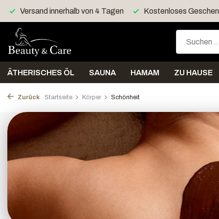
Kostenloses Geschenk > 40 Euro
Kostenloser Versan
ÄTHERISCHES ÖL
SAUNA
HAMAM
ZU HAUSE
Zurück
Startseite
Körper
Schönheit