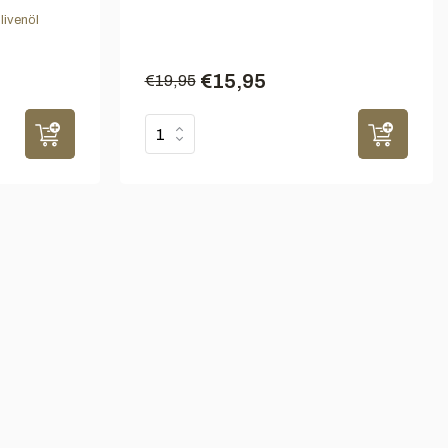
livenöl
€15,95
€19,95